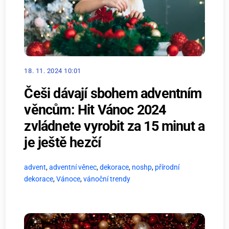
18. 11. 2024 10:01
Češi dávají sbohem adventním
věncům: Hit Vánoc 2024
zvládnete vyrobit za 15 minut a
je ještě hezčí
advent
,
adventní věnec
,
dekorace
,
noshp
,
přírodní
dekorace
,
Vánoce
,
vánoční trendy