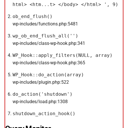
html> <htm...t> </body> </html> ', 9)
ob_end_flush()
wp-includes/functions.php:5481
wp_ob_end_flush_all('')
wp-includes/class-wp-hook.php:341
WP_Hook::apply_filters(NULL, array)
wp-includes/class-wp-hook.php:365
WP_Hook::do_action(array)
wp-includes/plugin.php:522
do_action('shutdown')
wp-includes/load.php:1308
shutdown_action_hook()