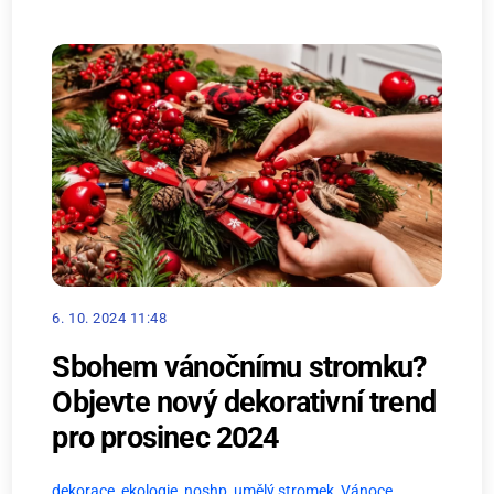
6. 10. 2024 11:48
Sbohem vánočnímu stromku?
Objevte nový dekorativní trend
pro prosinec 2024
dekorace
,
ekologie
,
noshp
,
umělý stromek
,
Vánoce
,