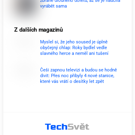
zbraně dlouhého doletu, až se je naučila
vyrábět sama
Z dalších magazinů
Myslel si, že jeho soused je úplně
obyčejný chlap: Roky bydlel vedle
slavného herce a neměl ani tušení
Češi zapnou televizi a budou se hodně
divit: Přes noc přibyly 4 nové stanice,
které vás vrátí o desítky let zpět