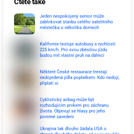
Čtěte také
Jeden nespokojený senior může
zablokovat stavbu celého satelitního
městečka o několika domech
Kalifornie testuje autobusy s rychlostí
225 km/h. Pro svou zběsilou jízdu
budou mít vlastní pruh na dálnici
Některé České restaurace trestají
nedojedená jídla poplatkem. Kdo nedojí,
připlatí si
Cyklistický airbag může být
rozhodujícím prvkem pro záchranu
života. Objevují se hlasy pro jeho
povinné zavedení
Ukrajina tak dlouho žádala USA o