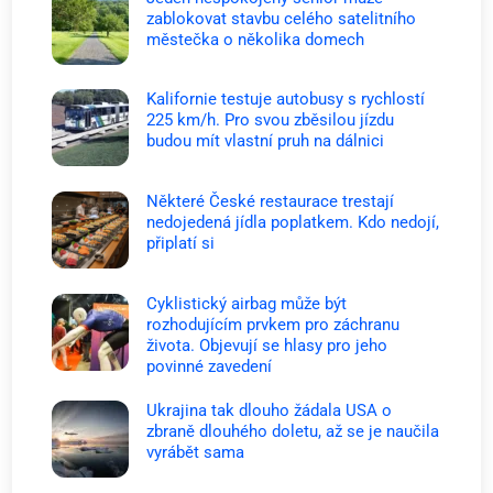
zablokovat stavbu celého satelitního
městečka o několika domech
Kalifornie testuje autobusy s rychlostí
225 km/h. Pro svou zběsilou jízdu
budou mít vlastní pruh na dálnici
Některé České restaurace trestají
nedojedená jídla poplatkem. Kdo nedojí,
připlatí si
Cyklistický airbag může být
rozhodujícím prvkem pro záchranu
života. Objevují se hlasy pro jeho
povinné zavedení
Ukrajina tak dlouho žádala USA o
zbraně dlouhého doletu, až se je naučila
vyrábět sama