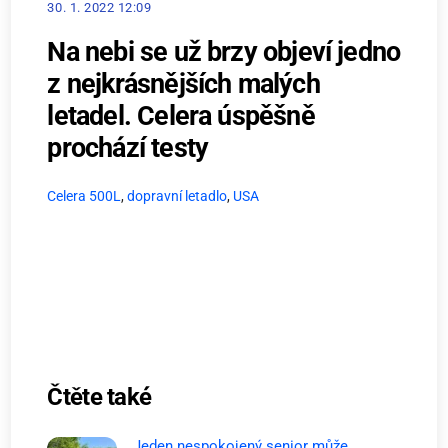
30. 1. 2022 12:09
Na nebi se už brzy objeví jedno
z nejkrásnějších malých
letadel. Celera úspěšně
prochází testy
Celera 500L
,
dopravní letadlo
,
USA
Čtěte také
Jeden nespokojený senior může