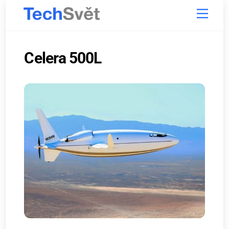
Skip
Menu
to
content
Celera 500L