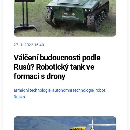
27. 1. 2022 16:40
Válčení budoucnosti podle
Rusů? Robotický tank ve
formaci s drony
armádní technologie
,
autonomní technologie
,
robot
,
Rusko