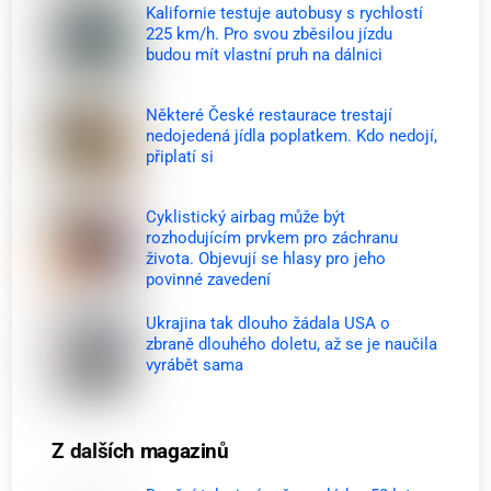
Kalifornie testuje autobusy s rychlostí
225 km/h. Pro svou zběsilou jízdu
budou mít vlastní pruh na dálnici
Některé České restaurace trestají
nedojedená jídla poplatkem. Kdo nedojí,
připlatí si
Cyklistický airbag může být
rozhodujícím prvkem pro záchranu
života. Objevují se hlasy pro jeho
povinné zavedení
Ukrajina tak dlouho žádala USA o
zbraně dlouhého doletu, až se je naučila
vyrábět sama
Z dalších magazinů