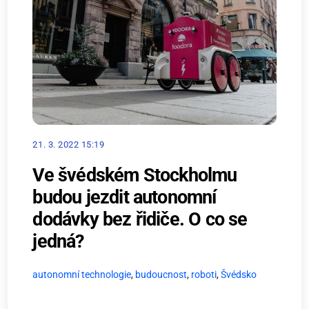
21. 3. 2022 15:19
Ve švédském Stockholmu
budou jezdit autonomní
dodávky bez řidiče. O co se
jedná?
autonomní technologie
,
budoucnost
,
roboti
,
Švédsko