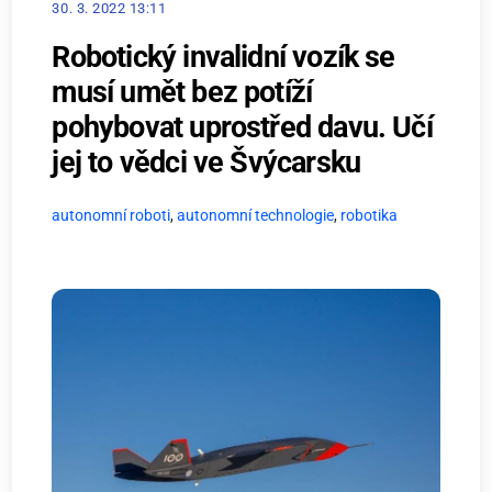
30. 3. 2022 13:11
Robotický invalidní vozík se
musí umět bez potíží
pohybovat uprostřed davu. Učí
jej to vědci ve Švýcarsku
autonomní roboti
,
autonomní technologie
,
robotika