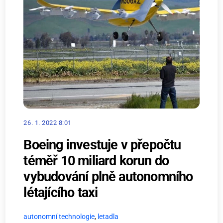
26. 1. 2022 8:01
Boeing investuje v přepočtu
téměř 10 miliard korun do
vybudování plně autonomního
létajícího taxi
autonomní technologie
,
letadla