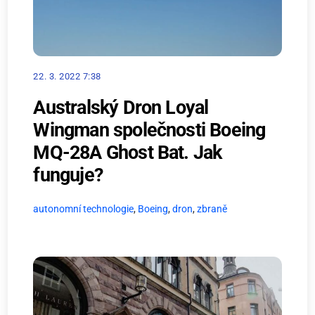
22. 3. 2022 7:38
Australský Dron Loyal
Wingman společnosti Boeing
MQ-28A Ghost Bat. Jak
funguje?
autonomní technologie
,
Boeing
,
dron
,
zbraně