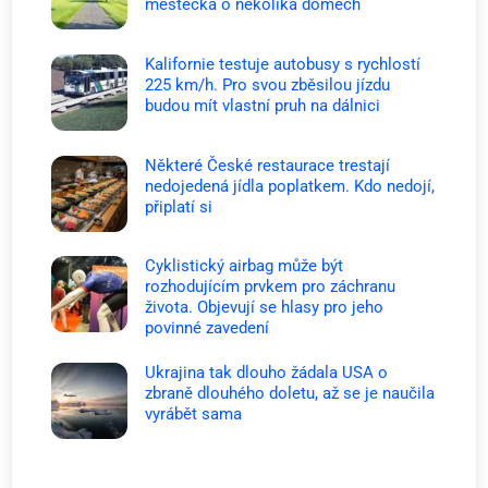
městečka o několika domech
Kalifornie testuje autobusy s rychlostí
225 km/h. Pro svou zběsilou jízdu
budou mít vlastní pruh na dálnici
Některé České restaurace trestají
nedojedená jídla poplatkem. Kdo nedojí,
připlatí si
Cyklistický airbag může být
rozhodujícím prvkem pro záchranu
života. Objevují se hlasy pro jeho
povinné zavedení
Ukrajina tak dlouho žádala USA o
zbraně dlouhého doletu, až se je naučila
vyrábět sama