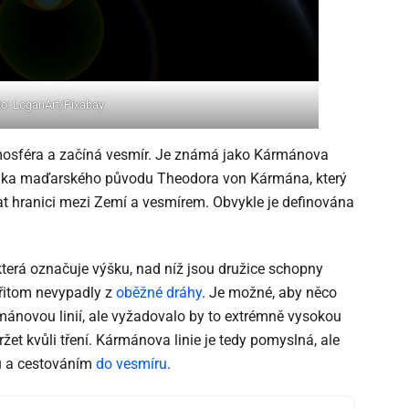
to: LoganArt/Pixabay
tmosféra a začíná vesmír. Je známá jako Kármánova
zika maďarského původu Theodora von Kármána, který
vat hranici mezi Zemí a vesmírem. Obvykle je definována
 která označuje výšku, nad níž jsou družice schopny
 přitom nevypadly z
oběžné dráhy
. Je možné, aby něco
ánovou linií, ale vyžadovalo by to extrémně vysokou
žet kvůli tření. Kármánova linie je tedy pomyslná, ale
u a cestováním
do vesmíru
.