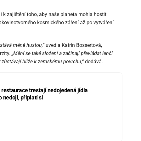
i k zajištění toho, aby naše planeta mohla hostit
rakovinotvorného kosmického záření až po vytváření
 stává méně hustou,“
uvedla Katrin Bossertová,
rzity.
„Mění se také složení a začínají převládat lehčí
 zůstávají blíže k zemskému povrchu,“
dodává.
restaurace trestají nedojedená jídla
nedojí, připlatí si