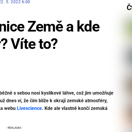
22. 5. 2022 6:00
Č
anice Země a kde
? Víte to?
 běžně s sebou nosí kyslíkové láhve, což jim umožňuje
už dnes ví, že čím blíže k okraji zemské atmosféry,
 na webu
Livescience
. Kde ale vlastně končí zemská