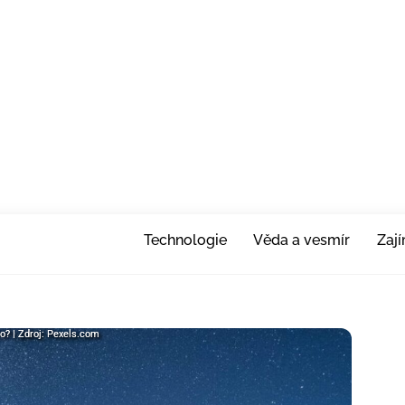
Technologie
Věda a vesmír
Zaj
o? | Zdroj: Pexels.com
o? | Zdroj: Pexels.com