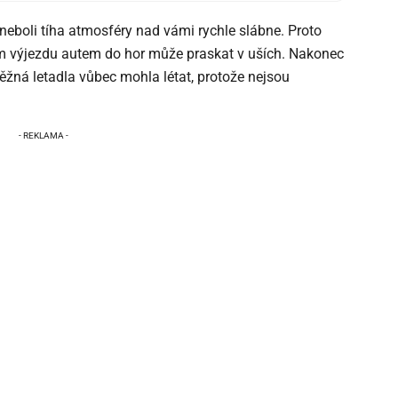
 neboli tíha atmosféry nad vámi rychle slábne. Proto
jším výjezdu autem do hor může praskat v uších. Nakonec
běžná letadla vůbec mohla létat, protože nejsou