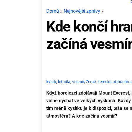
Domů
»
Nejnovější zprávy
»
Kde končí hr
začíná vesmír
kyslík
,
letadla
,
vesmír
,
Země
,
zemská atmosféra
Když horolezci zdolávají Mount Everest,
volně dýchat ve velkých výškách. Každý 
tím méně kyslíku je k dispozici, píše se
atmosféra? A kde začíná vesmír?