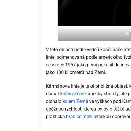
Fo
V této oblasti podle vědců končí naše a
linie, pojmenovaná podle amerického fy
se v roce 1957 jako první pokusil defino
jako 100 kilometrů nad Zemí.
Kármánova linie je také přibližná oblast,
obíhat
kolem Země
, aniž by shořely, ale
obíhalo
kolem Země
ve výškách pod Kárm
oběžnou rychlost, kterou by bylo těžké udr
praktická
hranice mezi
leteckou dopravo