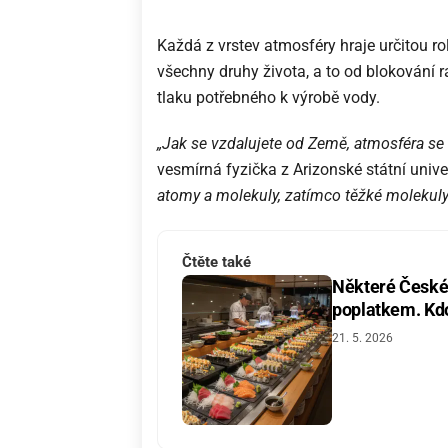
Každá z vrstev atmosféry hraje určitou rol
všechny druhy života, a to od blokování 
tlaku potřebného k výrobě vody.
„Jak se vzdalujete od Země, atmosféra se
vesmírná fyzička z Arizonské státní unive
atomy a molekuly, zatímco těžké molekuly
Čtěte také
Některé České 
poplatkem. Kdo 
21. 5. 2026