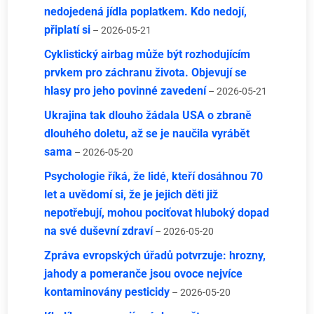
nedojedená jídla poplatkem. Kdo nedojí,
připlatí si
– 2026-05-21
Cyklistický airbag může být rozhodujícím
prvkem pro záchranu života. Objevují se
hlasy pro jeho povinné zavedení
– 2026-05-21
Ukrajina tak dlouho žádala USA o zbraně
dlouhého doletu, až se je naučila vyrábět
sama
– 2026-05-20
Psychologie říká, že lidé, kteří dosáhnou 70
let a uvědomí si, že je jejich děti již
nepotřebují, mohou pociťovat hluboký dopad
na své duševní zdraví
– 2026-05-20
Zpráva evropských úřadů potvrzuje: hrozny,
jahody a pomeranče jsou ovoce nejvíce
kontaminovány pesticidy
– 2026-05-20