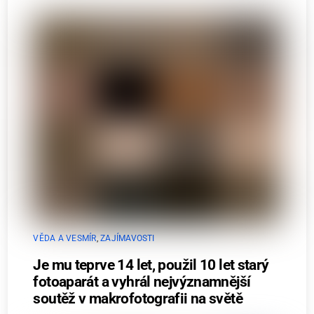
VĚDA A VESMÍR
,
ZAJÍMAVOSTI
Je mu teprve 14 let, použil 10 let starý
fotoaparát a vyhrál nejvýznamnější
soutěž v makrofotografii na světě