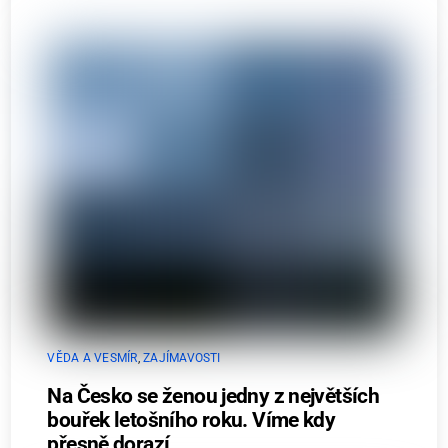
VĚDA A VESMÍR
,
ZAJÍMAVOSTI
Na Česko se ženou jedny z největších
bouřek letošního roku. Víme kdy
přesně dorazí