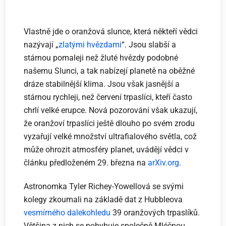
Vlastně jde o oranžová slunce, která někteří vědci
nazývají „
zlatými hvězdami
“. Jsou slabší a
stárnou pomaleji než žluté hvězdy podobné
našemu Slunci, a tak nabízejí planetě na oběžné
dráze stabilnější klima. Jsou však jasnější a
stárnou rychleji, než červení trpaslíci, kteří často
chrlí velké erupce. Nová pozorování však ukazují,
že oranžoví trpaslíci ještě dlouho po svém zrodu
vyzařují velké množství ultrafialového světla, což
může ohrozit atmosféry planet, uvádějí vědci v
článku předloženém 29. března na
arXiv.org
.
Astronomka Tyler Richey-Yowellová se svými
kolegy zkoumali na základě dat z Hubbleova
vesmírného dalekohledu
39 oranžových trpaslíků.
Většina z nich se pohybuje společně Mléčnou