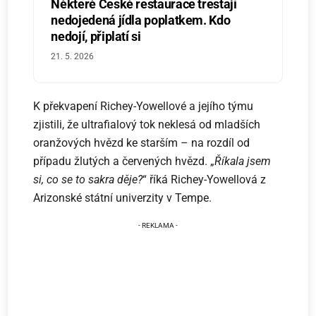
Některé České restaurace trestají
nedojedená jídla poplatkem. Kdo
nedojí, připlatí si
21. 5. 2026
K překvapení Richey-Yowellové a jejího týmu
zjistili, že ultrafialový tok neklesá od mladších
oranžových hvězd ke starším – na rozdíl od
případu žlutých a červených hvězd. „
Říkala jsem
si, co se to sakra děje?
“ říká Richey-Yowellová z
Arizonské státní univerzity v Tempe.