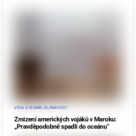
VĚDA A VESMÍR
,
ZAJÍMAVOSTI
Zmizení amerických vojáků v Maroku:
„Pravděpodobně spadli do oceánu“