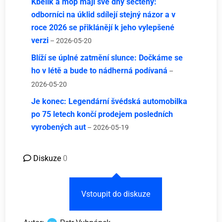
Kbelík a mop mají své dny sečteny:
odborníci na úklid sdílejí stejný názor a v
roce 2026 se přiklánějí k jeho vylepšené
verzi
– 2026-05-20
Blíží se úplné zatmění slunce: Dočkáme se
ho v létě a bude to nádherná podívaná
–
2026-05-20
Je konec: Legendární švédská automobilka
po 75 letech končí prodejem posledních
vyrobených aut
– 2026-05-19
Diskuze
0
Vstoupit do diskuze