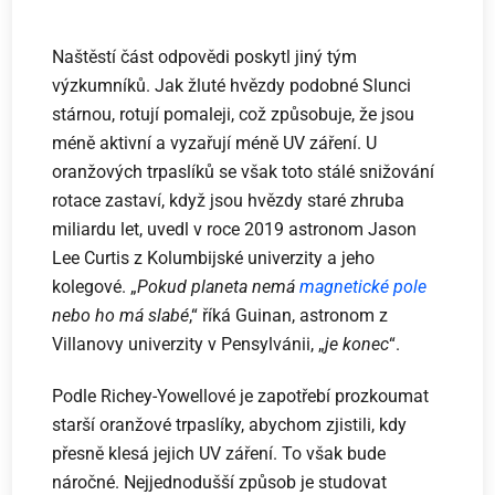
Naštěstí část odpovědi poskytl jiný tým
výzkumníků. Jak žluté hvězdy podobné Slunci
stárnou, rotují pomaleji, což způsobuje, že jsou
méně aktivní a vyzařují méně UV záření. U
oranžových trpaslíků se však toto stálé snižování
rotace zastaví, když jsou hvězdy staré zhruba
miliardu let, uvedl v roce 2019 astronom Jason
Lee Curtis z Kolumbijské univerzity a jeho
kolegové. „
Pokud planeta nemá
magnetické pole
nebo ho má slabé
,“ říká Guinan, astronom z
Villanovy univerzity v Pensylvánii, „
je konec
“.
Podle Richey-Yowellové je zapotřebí prozkoumat
starší oranžové trpaslíky, abychom zjistili, kdy
přesně klesá jejich UV záření. To však bude
náročné. Nejjednodušší způsob je studovat