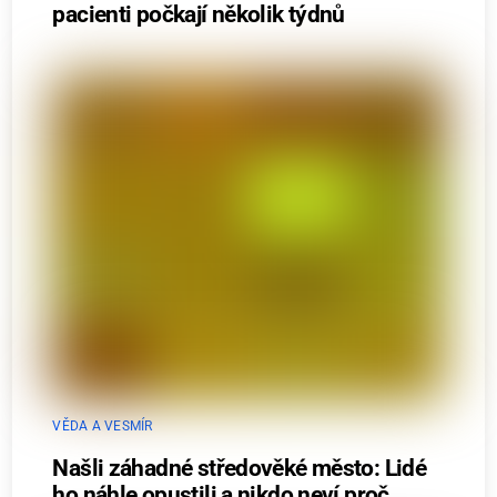
pacienti počkají několik týdnů
VĚDA A VESMÍR
Našli záhadné středověké město: Lidé
ho náhle opustili a nikdo neví proč