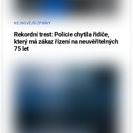
NEJNOVĚJŠÍ ZPRÁVY
Rekordní trest: Policie chytila řidiče,
který má zákaz řízení na neuvěřitelných
75 let