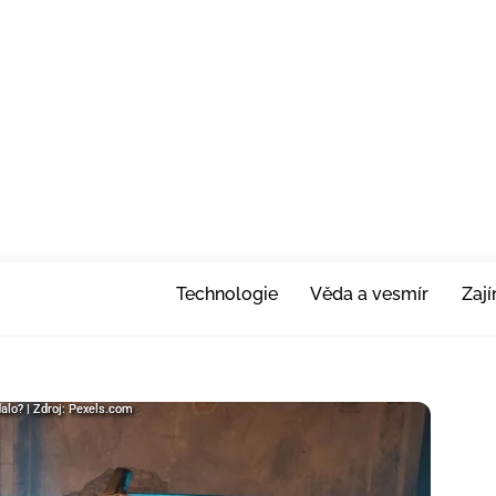
Technologie
Věda a vesmír
Zaj
alo? | Zdroj: Pexels.com
alo? | Zdroj: Pexels.com