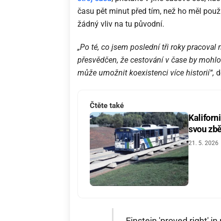
času pět minut před tím, než ho měl použí
žádný vliv na tu původní.
„Po té, co jsem poslední tři roky pracoval
přesvědčen, že cestování v čase by mohlo
může umožnit koexistenci více historií“,
d
Čtěte také
Kaliforn
svou zbě
21. 5. 2026
Einstein 'proved right' i