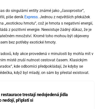
 čas do singulární entity známé jako „časoprostor“,
ili, píše deník
Express.
Jednou z největších překážek
a „exotickou hmotu“, což je hmota s negativní energií,
ládá z pozitivní energie. Neexistuje žádný důkaz, že je
tatečném množství. Kromě toho mohou být objeveny
časem bez potřeby exotické hmoty.
adoxů, kdy akce provedená v minulosti by mohla mít v
rvním místě zruší nutnost cestovat časem. Klasickým
radox“, kde odborníci předpokládají, že kdyby se
dědečka, když byl mladý, on sám by přestal existovat.
restaurace trestají nedojedená jídla
nedojí, připlatí si