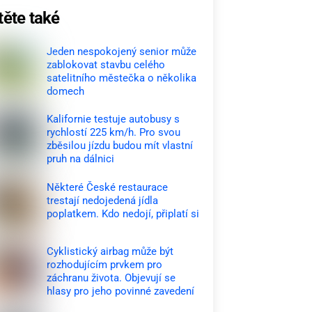
těte také
Jeden nespokojený senior může
zablokovat stavbu celého
satelitního městečka o několika
domech
Kalifornie testuje autobusy s
rychlostí 225 km/h. Pro svou
zběsilou jízdu budou mít vlastní
pruh na dálnici
Některé České restaurace
trestají nedojedená jídla
poplatkem. Kdo nedojí, připlatí si
Cyklistický airbag může být
rozhodujícím prvkem pro
záchranu života. Objevují se
hlasy pro jeho povinné zavedení