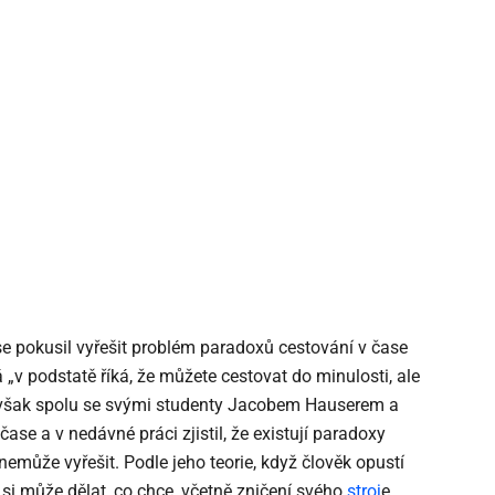
se pokusil vyřešit problém paradoxů cestování v čase
v podstatě říká, že můžete cestovat do minulosti, ale
 však spolu se svými studenty Jacobem Hauserem a
e a v nedávné práci zjistil, že existují paradoxy
emůže vyřešit. Podle jeho teorie, když člověk opustí
e si může dělat, co chce, včetně zničení svého
stroj
e