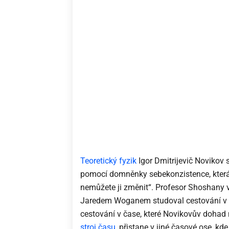
Teoretický fyzik
Igor Dmitrijevič Novikov 
pomocí domněnky sebekonzistence, která „
nemůžete ji změnit“. Profesor Shoshany
Jaredem Woganem studoval cestování v čas
cestování v čase, které Novikovův dohad n
stroj času
, přistane v jiné časové ose, kd