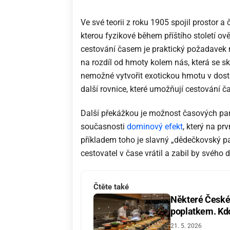
Ve své teorii z roku 1905 spojil prostor a
kterou fyzikové během příštího století ověř
cestování časem je praktický požadavek n
na rozdíl od hmoty kolem nás, která se sk
nemožné vytvořit exotickou hmotu v dos
další rovnice, které umožňují cestování 
Další překážkou je možnost časových par
současnosti
dominový efekt
, který na p
příkladem toho je slavný „dědečkovský pa
cestovatel v čase vrátil a zabil by svého 
Čtěte také
Některé České 
poplatkem. Kdo 
21. 5. 2026