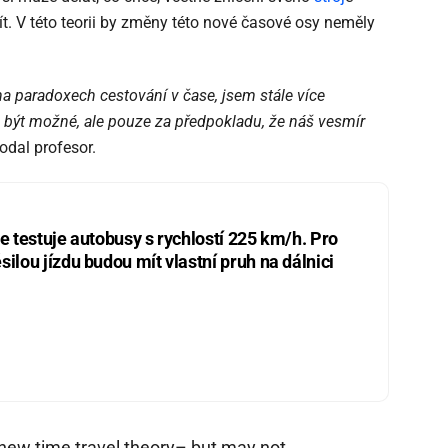
t. V této teorii by změny této nové časové osy neměly
 na paradoxech cestování v čase, jsem stále více
 být možné, ale pouze za předpokladu, že náš vesmír
odal profesor.
ie testuje autobusy s rychlostí 225 km/h. Pro
silou jízdu budou mít vlastní pruh na dálnici
n new time travel theory– but may not