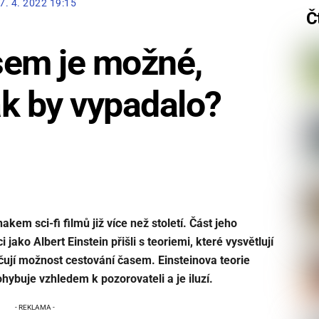
7. 4. 2022 19:15
Č
sem je možné,
ak by vypadalo?
em sci-fi filmů již více než století. Část jeho
ci jako Albert Einstein přišli s teoriemi, které vysvětlují
ují možnost cestování časem. Einsteinova teorie
pohybuje vzhledem k pozorovateli a je iluzí.