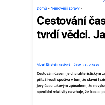
2
Domů
»
Nejnovější zprávy
»
Cestování ča
tvrdí vědci. J
Albert Einstein
,
cestování časem
,
stroj času
Cestování časem je charakteristickým znak
přitažlivosti spočívá v tom, že slavní fyzi
jevy času takovým způsobem, že nevyluč
speciální relativity navrhuje, že čas se 