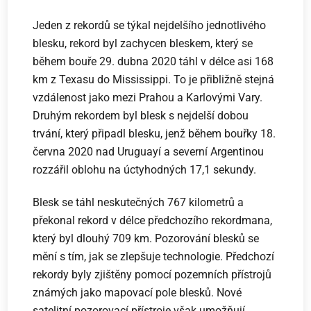
Jeden z rekordů se týkal nejdelšího jednotlivého
blesku, rekord byl zachycen bleskem, který se
během bouře 29. dubna 2020 táhl v délce asi 168
km z Texasu do Mississippi. To je přibližně stejná
vzdálenost jako mezi Prahou a Karlovými Vary.
Druhým rekordem byl blesk s nejdelší dobou
trvání, který připadl blesku, jenž během bouřky 18.
června 2020 nad Uruguayí a severní Argentinou
rozzářil oblohu na úctyhodných 17,1 sekundy.
Blesk se táhl neskutečných 767 kilometrů a
překonal rekord v délce předchozího rekordmana,
který byl dlouhý 709 km. Pozorování blesků se
mění s tím, jak se zlepšuje technologie. Předchozí
rekordy byly zjištěny pomocí pozemních přístrojů
známých jako mapovací pole blesků. Nové
satelitní pozorovací přístroje však umožňují