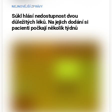
NEJNOVĚJŠÍ ZPRÁVY
Súkl hlásí nedostupnost dvou
důležitých léků. Na jejich dodání si
pacienti počkají několik týdnů