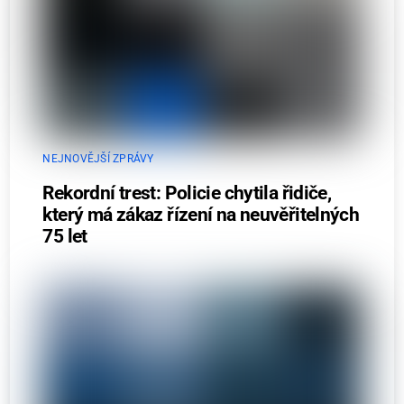
NEJNOVĚJŠÍ ZPRÁVY
Rekordní trest: Policie chytila řidiče,
který má zákaz řízení na neuvěřitelných
75 let