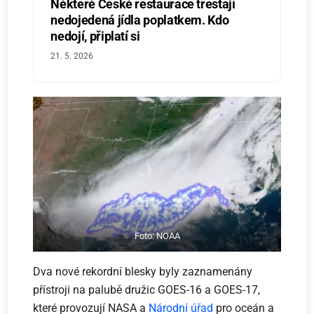
Některé České restaurace trestají
nedojedená jídla poplatkem. Kdo
nedojí, připlatí si
21. 5. 2026
Foto: NOAA
Dva nové rekordní blesky byly zaznamenány
přístroji na palubě družic GOES-16 a GOES-17,
které provozují NASA a
Národní úřad
pro oceán a