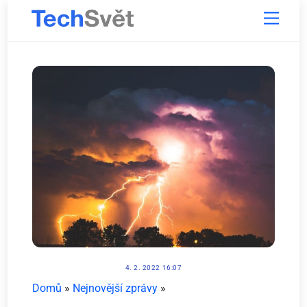
Skip
Menu
to
content
4. 2. 2022 16:07
Domů
»
Nejnovější zprávy
»