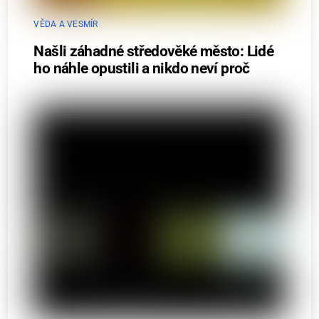
VĚDA A VESMÍR
Našli záhadné středověké město: Lidé
ho náhle opustili a nikdo neví proč