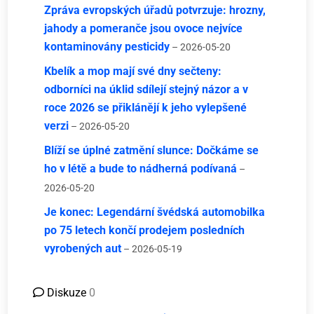
Zpráva evropských úřadů potvrzuje: hrozny,
jahody a pomeranče jsou ovoce nejvíce
kontaminovány pesticidy
– 2026-05-20
Kbelík a mop mají své dny sečteny:
odborníci na úklid sdílejí stejný názor a v
roce 2026 se přiklánějí k jeho vylepšené
verzi
– 2026-05-20
Blíží se úplné zatmění slunce: Dočkáme se
ho v létě a bude to nádherná podívaná
–
2026-05-20
Je konec: Legendární švédská automobilka
po 75 letech končí prodejem posledních
vyrobených aut
– 2026-05-19
Diskuze
0