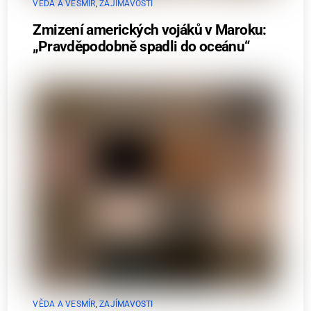
VĚDA A VESMÍR
,
ZAJÍMAVOSTI
Zmizení amerických vojáků v Maroku:
„Pravděpodobně spadli do oceánu“
VĚDA A VESMÍR
,
ZAJÍMAVOSTI