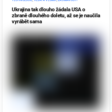
TECHNOLOGIE
,
VĚDA A VESMÍR
,
ZAJÍMAVOSTI
Ukrajina tak dlouho žádala USA o
zbraně dlouhého doletu, až se je naučila
vyrábět sama