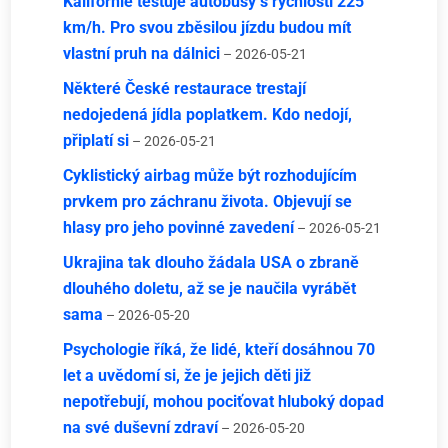
Kalifornie testuje autobusy s rychlostí 225
km/h. Pro svou zběsilou jízdu budou mít
vlastní pruh na dálnici
– 2026-05-21
Některé České restaurace trestají
nedojedená jídla poplatkem. Kdo nedojí,
připlatí si
– 2026-05-21
Cyklistický airbag může být rozhodujícím
prvkem pro záchranu života. Objevují se
hlasy pro jeho povinné zavedení
– 2026-05-21
Ukrajina tak dlouho žádala USA o zbraně
dlouhého doletu, až se je naučila vyrábět
sama
– 2026-05-20
Psychologie říká, že lidé, kteří dosáhnou 70
let a uvědomí si, že je jejich děti již
nepotřebují, mohou pociťovat hluboký dopad
na své duševní zdraví
– 2026-05-20