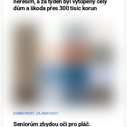
neřeším, a za týden byl vytopený celý
dům a škoda přes 300 tisíc korun
DOMÁCNOST
,
ZAJÍMAVOSTI
Seniorům zbydou oči pro pláč.