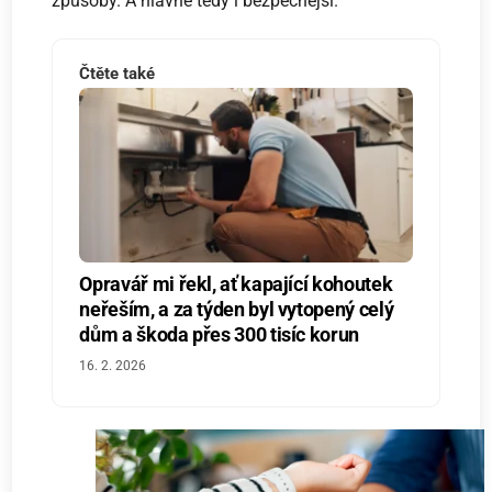
způsoby. A hlavně tedy i bezpečnější.
Čtěte také
Opravář mi řekl, ať kapající kohoutek
neřeším, a za týden byl vytopený celý
dům a škoda přes 300 tisíc korun
16. 2. 2026