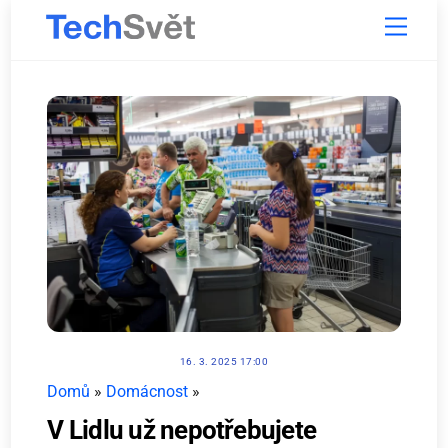
Skip
Menu
to
content
16. 3. 2025 17:00
Domů
»
Domácnost
»
V Lidlu už nepotřebujete