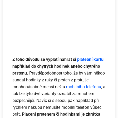
Z toho důvodu se vyplatí nahrát si
platební kartu
například do chytrých hodinek anebo chytrého
prstenu.
Pravděpodobnost toho, že by vám někdo
sundal hodinky z ruky či prsten z prstu, je
mnohonásobně menší než u
mobilního telefonu
, a
tak lze tyto dvě varianty označit za mnohem
bezpečnější. Navíc si s sebou pak například při
rychlém nákupu nemusíte mobilní telefon vůbec
brát.
Placení prstenem či hodinkami je zkrátka