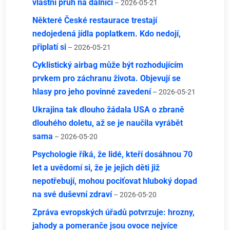
vlastní pruh na dálnici
– 2026-05-21
Některé České restaurace trestají
nedojedená jídla poplatkem. Kdo nedojí,
připlatí si
– 2026-05-21
Cyklistický airbag může být rozhodujícím
prvkem pro záchranu života. Objevují se
hlasy pro jeho povinné zavedení
– 2026-05-21
Ukrajina tak dlouho žádala USA o zbraně
dlouhého doletu, až se je naučila vyrábět
sama
– 2026-05-20
Psychologie říká, že lidé, kteří dosáhnou 70
let a uvědomí si, že je jejich děti již
nepotřebují, mohou pociťovat hluboký dopad
na své duševní zdraví
– 2026-05-20
Zpráva evropských úřadů potvrzuje: hrozny,
jahody a pomeranče jsou ovoce nejvíce