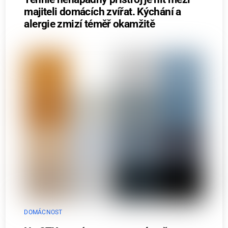
majiteli domácích zvířat. Kýchání a
alergie zmizí téměř okamžitě
DOMÁCNOST