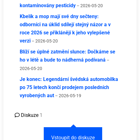
kontaminovány pesticidy
– 2026-05-20
Kbelík a mop mají své dny sečteny:
odborníci na úklid sdílejí stejný názor a v
roce 2026 se přiklánějí k jeho vylepšené
verzi
– 2026-05-20
Blíží se úplné zatmění slunce: Dočkáme se
ho v létě a bude to nádherná podívaná
–
2026-05-20
Je konec: Legendární švédská automobilka
po 75 letech končí prodejem posledních
vyrobených aut
– 2026-05-19
Diskuze
1
Vstoupit do diskuze