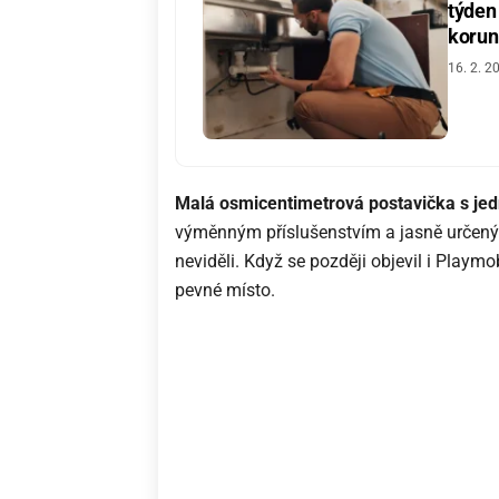
týden
korun
16. 2. 2
Malá osmicentimetrová postavička s j
výměnným příslušenstvím a jasně určeným 
neviděli. Když se později objevil i Playmobi
pevné místo.