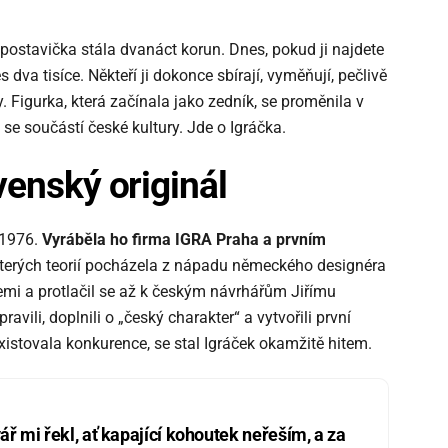
postavička stála dvanáct korun. Dnes, pokud ji najdete
va tisíce. Někteří ji dokonce sbírají, vyměňují, pečlivě
. Figurka, která začínala jako zedník, se proměnila v
a se součástí české kultury. Jde o Igráčka.
venský originál
e 1976.
Vyráběla ho firma IGRA Praha a prvním
kterých teorií pocházela z nápadu německého designéra
emi a protlačil se až k českým návrhářům Jiřímu
avili, doplnili o „český charakter“ a vytvořili první
existovala konkurence, se stal Igráček okamžitě hitem.
ář mi řekl, ať kapající kohoutek neřeším, a za