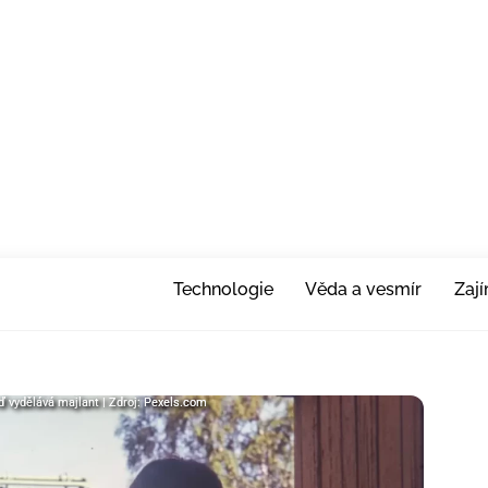
Technologie
Věda a vesmír
Zaj
ď vydělává majlant | Zdroj: Pexels.com
ď vydělává majlant | Zdroj: Pexels.com