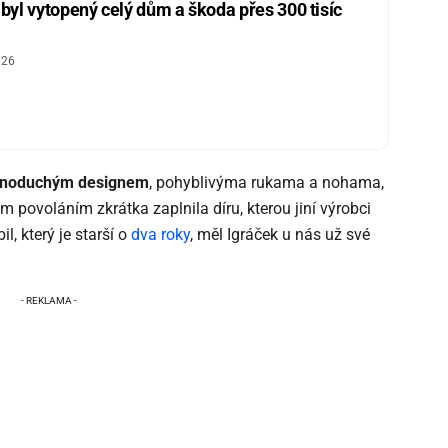
 byl vytopený celý dům a škoda přes 300 tisíc
026
ednoduchým designem
, pohyblivýma rukama a nohama,
povoláním zkrátka zaplnila díru, kterou jiní výrobci
l, který je starší o
dva roky
, měl Igráček u nás už své