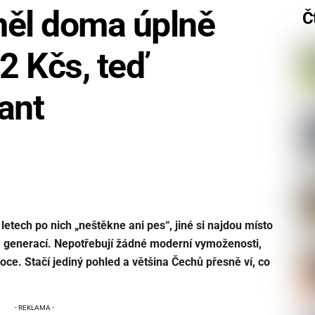
měl doma úplně
Č
12 Kčs, teď
ant
letech po nich „neštěkne ani pes“, jiné si najdou místo
 generací. Nepotřebují žádné moderní vymoženosti,
oce. Stačí jediný pohled a většina Čechů přesně ví, co