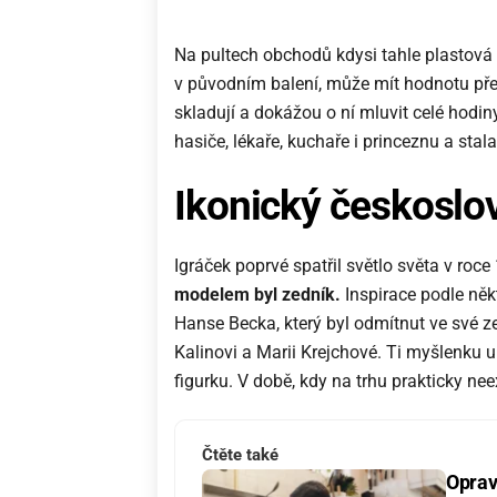
Na pultech obchodů kdysi tahle plastová 
v původním balení, může mít hodnotu přes d
skladují a dokážou o ní mluvit celé hodiny
hasiče, lékaře, kuchaře i princeznu a stal
Ikonický českoslo
Igráček poprvé spatřil světlo světa v roc
modelem byl zedník.
Inspirace podle ně
Hanse Becka, který byl odmítnut ve své z
Kalinovi a Marii Krejchové. Ti myšlenku upr
figurku. V době, kdy na trhu prakticky ne
Čtěte také
Oprav