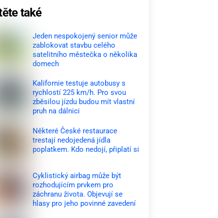
těte také
Jeden nespokojený senior může
zablokovat stavbu celého
satelitního městečka o několika
domech
Kalifornie testuje autobusy s
rychlostí 225 km/h. Pro svou
zběsilou jízdu budou mít vlastní
pruh na dálnici
Některé České restaurace
trestají nedojedená jídla
poplatkem. Kdo nedojí, připlatí si
Cyklistický airbag může být
rozhodujícím prvkem pro
záchranu života. Objevují se
hlasy pro jeho povinné zavedení