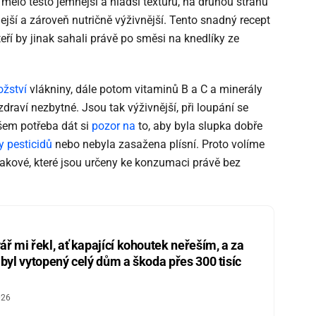
 mělo těsto jemnější a hladší texturu, na druhou stranu
ejší a zároveň nutričně výživnější. Tento snadný recept
eří by jinak sahali právě po směsi na knedlíky ze
žství
vlákniny, dále potom vitaminů B a C a minerály
 zdraví nezbytné. Jsou tak výživnější, při loupání se
všem potřeba dát si
pozor na
to, aby byla slupka dobře
y pesticidů
nebo nebyla zasažena plísní. Proto volíme
a takové, které jsou určeny ke konzumaci právě bez
ář mi řekl, ať kapající kohoutek neřeším, a za
 byl vytopený celý dům a škoda přes 300 tisíc
026