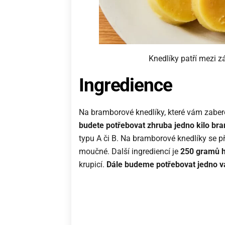
Knedlíky patří mezi zá
Ingredience
Na bramborové knedlíky, které vám zaberou
budete potřebovat zhruba jedno kilo br
typu A či B. Na bramborové knedlíky se př
moučné. Další ingrediencí je
250 gramů 
krupicí.
Dále budeme potřebovat jedno va