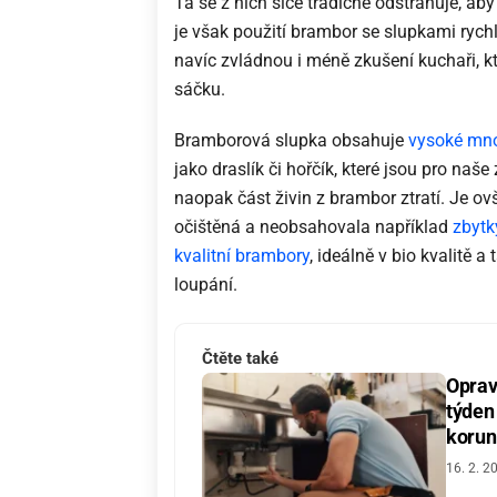
Ta se z nich sice tradičně odstraňuje, aby
je však použití brambor se slupkami rychl
navíc zvládnou i méně zkušení kuchaři, kt
sáčku.
Bramborová slupka obsahuje
vysoké mno
jako draslík či hořčík, které jsou pro naše
naopak část živin z brambor ztratí. Je o
očištěná a neobsahovala například
zbytk
kvalitní brambory
, ideálně v bio kvalitě 
loupání.
Čtěte také
Oprav
týden
korun
16. 2. 2