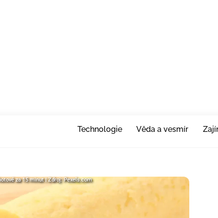
Technologie
Věda a vesmír
Zaj
otové za 15 minut | Zdroj: Pexels.com
hotové za 15 minut | Zdroj: Pexels.com