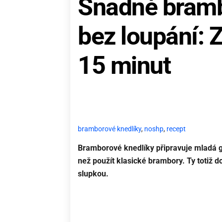
Snadné bramb
bez loupání: 
15 minut
bramborové knedlíky
,
noshp
,
recept
Bramborové knedlíky připravuje mladá ge
než použít klasické brambory. Ty totiž d
slupkou.