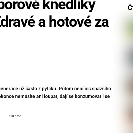
orové knedlíky
Č
Zdravé a hotové za
nerace už často z pytlíku. Přitom není nic snazšího
okonce nemusíte ani loupat, dají se konzumovat i se