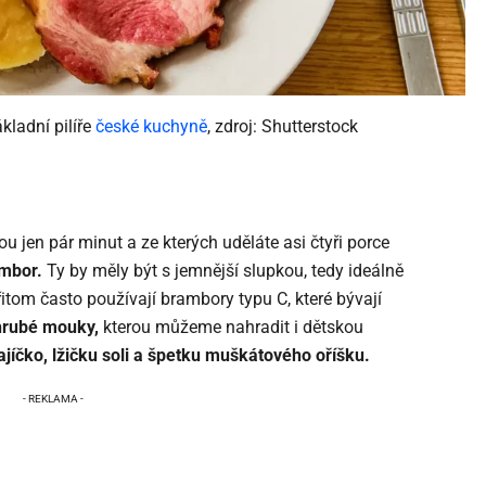
kladní pilíře
české kuchyně
, zdroj: Shutterstock
 jen pár minut a ze kterých uděláte asi čtyři porce
ambor.
Ty by měly být s jemnější slupkou, tedy ideálně
itom často používají brambory typu C, které bývají
hrubé mouky,
kterou můžeme nahradit i dětskou
jíčko, lžičku soli a špetku muškátového oříšku.