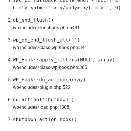
swcfpc_fallback_cache_end('<!DOCTYPE
html> <htm...t> </body> </html> ', 9)
ob_end_flush()
wp-includes/functions.php:5481
wp_ob_end_flush_all('')
wp-includes/class-wp-hook.php:341
WP_Hook::apply_filters(NULL, array)
wp-includes/class-wp-hook.php:365
WP_Hook::do_action(array)
wp-includes/plugin.php:522
do_action('shutdown')
wp-includes/load.php:1308
shutdown_action_hook()