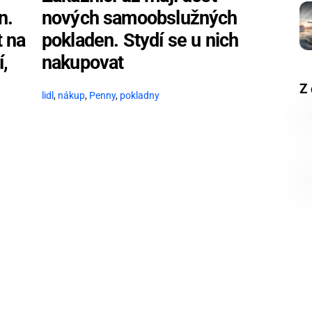
nových samoobslužných
n.
pokladen. Stydí se u nich
t na
nakupovat
í,
Z 
lidl
,
nákup
,
Penny
,
pokladny