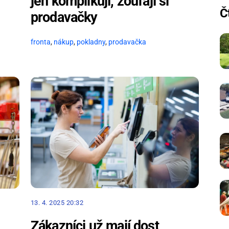
jen komplikují, zoufají si
Č
prodavačky
fronta
,
nákup
,
pokladny
,
prodavačka
13. 4. 2025 20:32
Zákazníci už mají dost