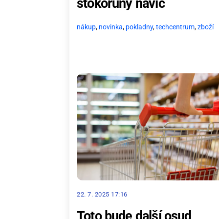
stokoruny navíc
nákup
,
novinka
,
pokladny
,
techcentrum
,
zboží
22. 7. 2025 17:16
Toto bude další osud