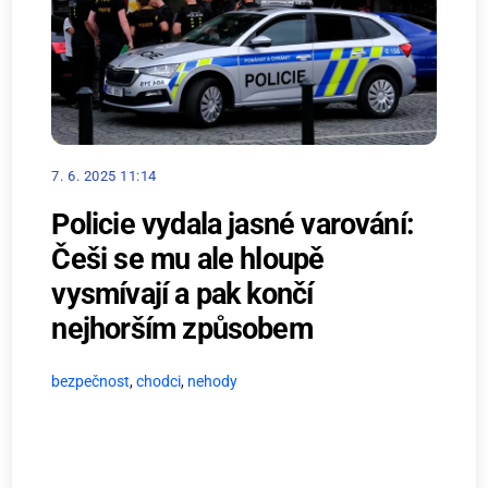
7. 6. 2025 11:14
Policie vydala jasné varování:
Češi se mu ale hloupě
vysmívají a pak končí
nejhorším způsobem
bezpečnost
,
chodci
,
nehody