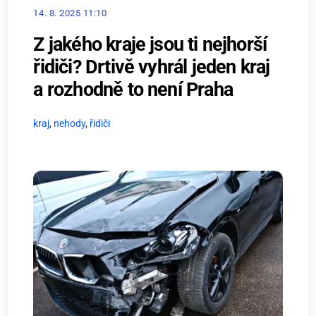
14. 8. 2025 11:10
Z jakého kraje jsou ti nejhorší
řidiči? Drtivě vyhrál jeden kraj
a rozhodně to není Praha
kraj
,
nehody
,
řidiči