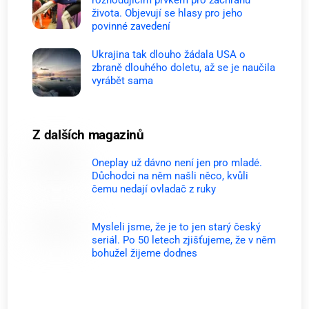
rozhodujícím prvkem pro záchranu
života. Objevují se hlasy pro jeho
povinné zavedení
Ukrajina tak dlouho žádala USA o
zbraně dlouhého doletu, až se je naučila
vyrábět sama
Z dalších magazinů
Oneplay už dávno není jen pro mladé.
Důchodci na něm našli něco, kvůli
čemu nedají ovladač z ruky
Mysleli jsme, že je to jen starý český
seriál. Po 50 letech zjišťujeme, že v něm
bohužel žijeme dodnes