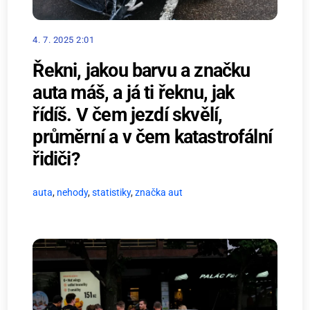
4. 7. 2025 2:01
Řekni, jakou barvu a značku
auta máš, a já ti řeknu, jak
řídíš. V čem jezdí skvělí,
průměrní a v čem katastrofální
řidiči?
auta
,
nehody
,
statistiky
,
značka aut