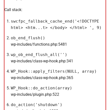
Call stack:
swcfpc_fallback_cache_end('<!DOCTYPE
html> <htm...t> </body> </html> ', 9)
ob_end_flush()
wp-includes/functions.php:5481
wp_ob_end_flush_all('')
wp-includes/class-wp-hook.php:341
WP_Hook::apply_filters(NULL, array)
wp-includes/class-wp-hook.php:365
WP_Hook::do_action(array)
wp-includes/plugin.php:522
do_action('shutdown')