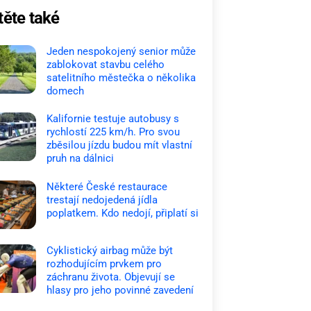
těte také
Jeden nespokojený senior může
zablokovat stavbu celého
satelitního městečka o několika
domech
Kalifornie testuje autobusy s
rychlostí 225 km/h. Pro svou
zběsilou jízdu budou mít vlastní
pruh na dálnici
Některé České restaurace
trestají nedojedená jídla
poplatkem. Kdo nedojí, připlatí si
Cyklistický airbag může být
rozhodujícím prvkem pro
záchranu života. Objevují se
hlasy pro jeho povinné zavedení