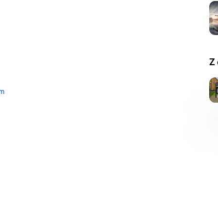
Z 
um