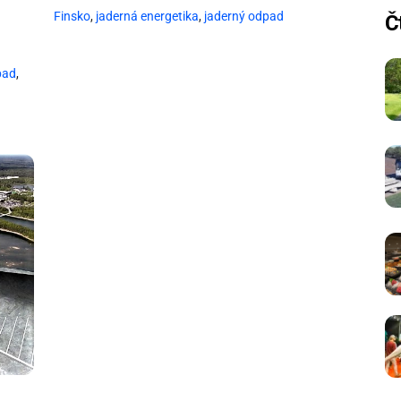
Finsko
,
jaderná energetika
,
jaderný odpad
Č
pad
,