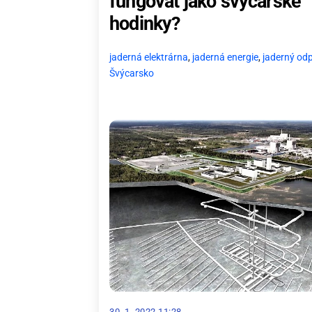
fungovat jako švýcarské
hodinky?
jaderná elektrárna
,
jaderná energie
,
jaderný od
Švýcarsko
30. 1. 2022 11:28