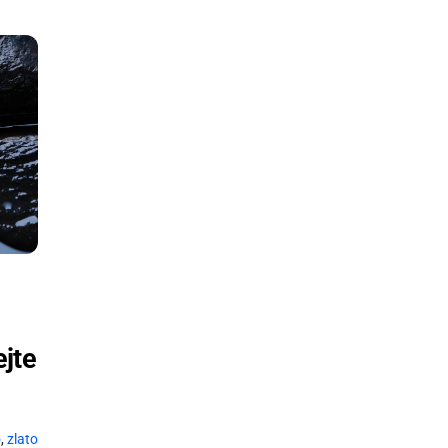
ejte
o
,
zlato