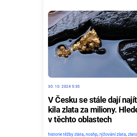
30. 10. 2024 5:35
V Česku se stále dají najít
kila zlata za miliony. Hled
v těchto oblastech
historie těžby zlata
,
noshp
,
rýžování zlata
,
zlat