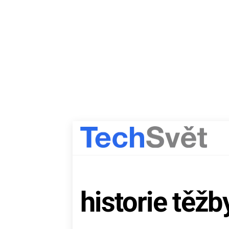
Skip
to
content
historie těžb