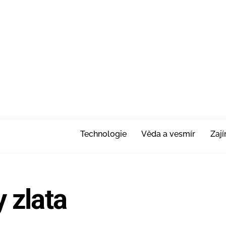
Technologie
Věda a vesmír
Zaj
y zlata