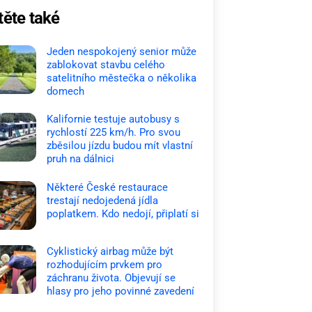
těte také
Jeden nespokojený senior může
zablokovat stavbu celého
satelitního městečka o několika
domech
Kalifornie testuje autobusy s
rychlostí 225 km/h. Pro svou
zběsilou jízdu budou mít vlastní
pruh na dálnici
Některé České restaurace
trestají nedojedená jídla
poplatkem. Kdo nedojí, připlatí si
Cyklistický airbag může být
rozhodujícím prvkem pro
záchranu života. Objevují se
hlasy pro jeho povinné zavedení