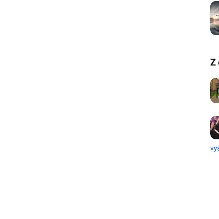
Z 
vys