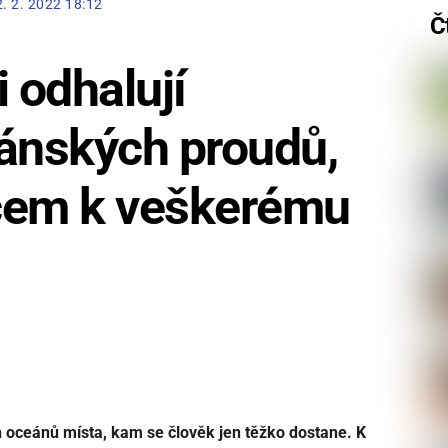
2. 2. 2022 18:12
Č
 odhalují
eánských proudů,
íčem k veškerému
 oceánů místa, kam se člověk jen těžko dostane. K