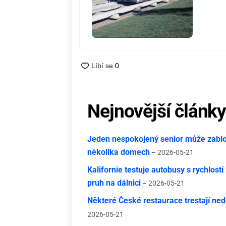
Nejnovější článk
Jeden nespokojený senior může zablok
několika domech
– 2026-05-21
Kalifornie testuje autobusy s rychlost
pruh na dálnici
– 2026-05-21
Některé České restaurace trestají nedo
2026-05-21