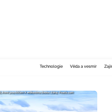
Technologie
Věda a vesmír
Zaj
ů, které jsou klíčem k veškerému životu | Zdroj: Pexels.com
ů, které jsou klíčem k veškerému životu | Zdroj: Pexels.com