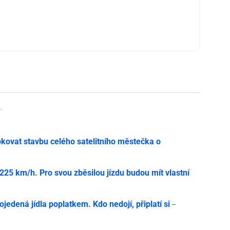
y
ovat stavbu celého satelitního městečka o
í 225 km/h. Pro svou zběsilou jízdu budou mít vlastní
jedená jídla poplatkem. Kdo nedojí, připlatí si
–