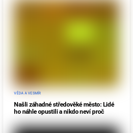
VĚDA A VESMÍR
Našli záhadné středověké město: Lidé
ho náhle opustili a nikdo neví proč