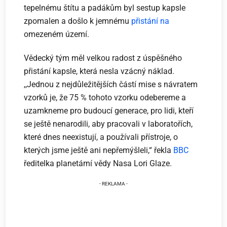
tepelnému štítu a padákům byl sestup kapsle
zpomalen a došlo k jemnému
přistání na
omezeném území.
Vědecký tým měl velkou radost z úspěšného
přistání kapsle, která nesla vzácný náklad.
,,Jednou z nejdůležitějších částí mise s návratem
vzorků je, že 75 % tohoto vzorku odebereme a
uzamkneme pro budoucí generace, pro lidi, kteří
se ještě nenarodili, aby pracovali v laboratořích,
které dnes neexistují, a používali přístroje, o
kterých jsme ještě ani nepřemýšleli,“ řekla
BBC
ředitelka planetární vědy Nasa Lori Glaze.