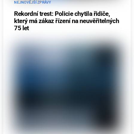
NEJNOVĚJŠÍ ZPRÁVY
Rekordní trest: Policie chytila řidiče,
který má zákaz řízení na neuvěřitelných
75 let