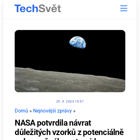
Skip
Menu
to
content
25. 9. 2023 15:57
Domů
»
Nejnovější zprávy
»
NASA potvrdila návrat
důležitých vzorků z potenciálně