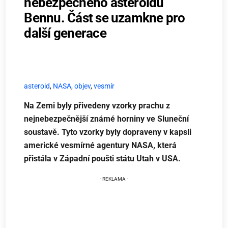
nebezpečného asteroidu
Bennu. Část se uzamkne pro
další generace
asteroid
,
NASA
,
objev
,
vesmír
Na Zemi byly přivedeny vzorky prachu z
nejnebezpečnější známé horniny ve Sluneční
soustavě. Tyto vzorky byly dopraveny v kapsli
americké vesmírné agentury NASA, která
přistála v Západní poušti státu Utah v USA.