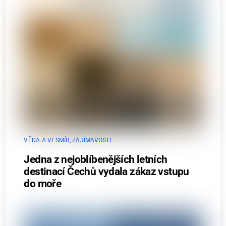
VĚDA A VESMÍR
,
ZAJÍMAVOSTI
Jedna z nejoblíbenějších letních
destinací Čechů vydala zákaz vstupu
do moře