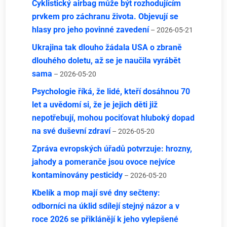
Cyklistický airbag může být rozhodujícím
prvkem pro záchranu života. Objevují se
hlasy pro jeho povinné zavedení
– 2026-05-21
Ukrajina tak dlouho žádala USA o zbraně
dlouhého doletu, až se je naučila vyrábět
sama
– 2026-05-20
Psychologie říká, že lidé, kteří dosáhnou 70
let a uvědomí si, že je jejich děti již
nepotřebují, mohou pociťovat hluboký dopad
na své duševní zdraví
– 2026-05-20
Zpráva evropských úřadů potvrzuje: hrozny,
jahody a pomeranče jsou ovoce nejvíce
kontaminovány pesticidy
– 2026-05-20
Kbelík a mop mají své dny sečteny:
odborníci na úklid sdílejí stejný názor a v
roce 2026 se přiklánějí k jeho vylepšené