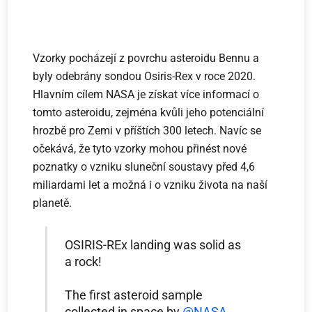
Vzorky pocházejí z povrchu asteroidu Bennu a
byly odebrány sondou Osiris-Rex v roce 2020.
Hlavním cílem NASA je získat více informací o
tomto asteroidu, zejména kvůli jeho potenciální
hrozbě pro Zemi v příštích 300 letech. Navíc se
očekává, že tyto vzorky mohou přinést nové
poznatky o vzniku sluneční soustavy před 4,6
miliardami let a možná i o vzniku života na naší
planetě.
OSIRIS-REx landing was solid as
a rock!
The first asteroid sample
collected in space by
@NASA