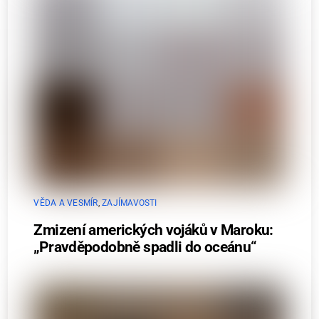
VĚDA A VESMÍR
,
ZAJÍMAVOSTI
Zmizení amerických vojáků v Maroku:
„Pravděpodobně spadli do oceánu“