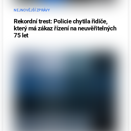
NEJNOVĚJŠÍ ZPRÁVY
Rekordní trest: Policie chytila řidiče,
který má zákaz řízení na neuvěřitelných
75 let