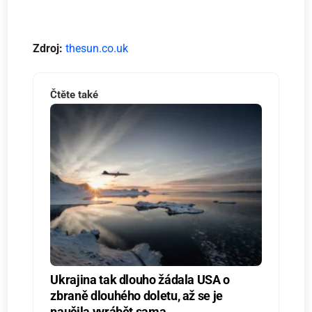
Zdroj:
thesun.co.uk
Čtěte také
Ukrajina tak dlouho žádala USA o
zbraně dlouhého doletu, až se je
naučila vyrábět sama