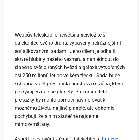
Webbův teleskop je největší a nejsložitější
dalekohled svého druhu, vybavený nejrůznějšími
sofistikovanými sadami. Jeho cílem je odhalit
skryté hlubiny našeho vesmíru a nahlédnout do
slabého světla raných hvězd a galaxií vytvořených
asi 250 milionů let po velkém třesku. Sada bude
schopna vidět přes hustá prachová mračna, která
pokrývají vzdálené planety. Překonání této
překážky by mohlo pomoci nasměrovat k
možnému životu na jiné planetě, ale odborníci
pochybují, že s ním skutečně najdeme
mimozemšťany.
Aspekt „cestování v čase“ dalekohledu
Jamese