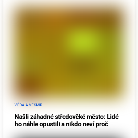
VĚDA A VESMÍR
Našli záhadné středověké město: Lidé
ho náhle opustili a nikdo neví proč