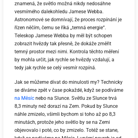
znamená, že světlo možná nikdy nedosáhne
vesmírného dalekohledu Jamese Webba.
Astronomové se domnívají, že proces rozpínání je
řízen něčím, čemu se říká „temná energie“.
Teleskop Jamese Webba by měl být schopen
zobrazit hvězdy tak přesně, že dokáže změřit
temný prostor mezi nimi. Kontrola těchto měření
by mohla určit, jak rychle se hvězdy vzdalují, a
tedy jak rychle se celý vesmír rozpíná.
Jak se můžeme dívat do minulosti my? Technicky
se díváme zpět v čase pokaždé, když se podíváme
na Měsíc
nebo na Slunce. Světlu ze Slunce trvá
8,3 minuty než dorazí na Zem. Pokud by Slunce
náhle zmizelo, všimli bychom si toho až po 8,3
minutách, protože jeho světlo by se na Zemi
objevovalo i poté, co by zmizelo. Totéž se stane,