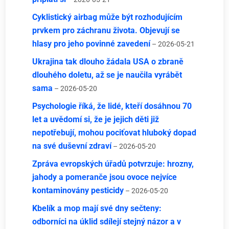
Cyklistický airbag může být rozhodujícím
prvkem pro záchranu života. Objevují se
hlasy pro jeho povinné zavedení
– 2026-05-21
Ukrajina tak dlouho žádala USA o zbraně
dlouhého doletu, až se je naučila vyrábět
sama
– 2026-05-20
Psychologie říká, že lidé, kteří dosáhnou 70
let a uvědomí si, že je jejich děti již
nepotřebují, mohou pociťovat hluboký dopad
na své duševní zdraví
– 2026-05-20
Zpráva evropských úřadů potvrzuje: hrozny,
jahody a pomeranče jsou ovoce nejvíce
kontaminovány pesticidy
– 2026-05-20
Kbelík a mop mají své dny sečteny:
odborníci na úklid sdílejí stejný názor a v