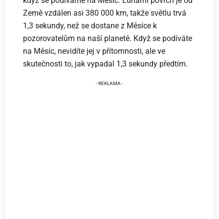
když se podíváme na Měsíc. Lunární povrch je od
Země vzdálen asi 380 000 km, takže světlu trvá
1,3 sekundy, než se dostane z Měsíce k
pozorovatelům na naší planetě. Když se podíváte
na Měsíc, nevidíte jej v přítomnosti, ale ve
skutečnosti to, jak vypadal 1,3 sekundy předtím.