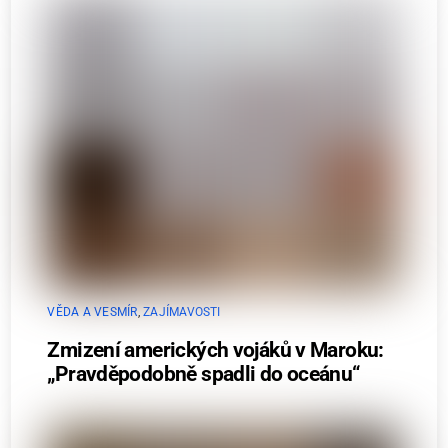
VĚDA A VESMÍR
,
ZAJÍMAVOSTI
Zmizení amerických vojáků v Maroku:
„Pravděpodobně spadli do oceánu“