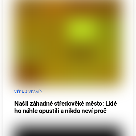
VĚDA A VESMÍR
Našli záhadné středověké město: Lidé
ho náhle opustili a nikdo neví proč