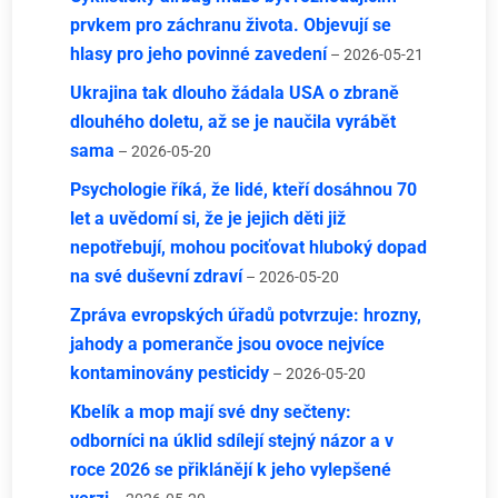
prvkem pro záchranu života. Objevují se
hlasy pro jeho povinné zavedení
– 2026-05-21
Ukrajina tak dlouho žádala USA o zbraně
dlouhého doletu, až se je naučila vyrábět
sama
– 2026-05-20
Psychologie říká, že lidé, kteří dosáhnou 70
let a uvědomí si, že je jejich děti již
nepotřebují, mohou pociťovat hluboký dopad
na své duševní zdraví
– 2026-05-20
Zpráva evropských úřadů potvrzuje: hrozny,
jahody a pomeranče jsou ovoce nejvíce
kontaminovány pesticidy
– 2026-05-20
Kbelík a mop mají své dny sečteny:
odborníci na úklid sdílejí stejný názor a v
roce 2026 se přiklánějí k jeho vylepšené