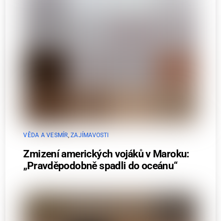
VĚDA A VESMÍR
,
ZAJÍMAVOSTI
Zmizení amerických vojáků v Maroku:
„Pravděpodobně spadli do oceánu“