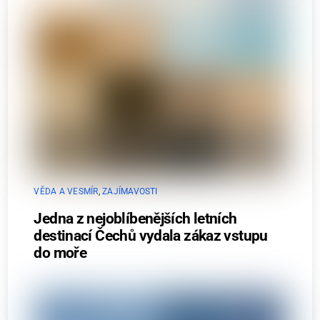
VĚDA A VESMÍR
,
ZAJÍMAVOSTI
Jedna z nejoblíbenějších letních
destinací Čechů vydala zákaz vstupu
do moře