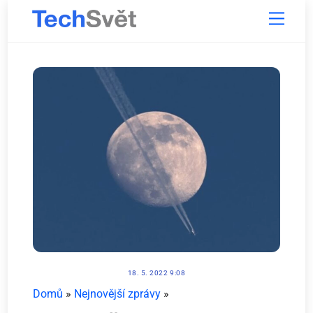
Skip
Menu
to
content
18. 5. 2022 9:08
Domů
»
Nejnovější zprávy
»