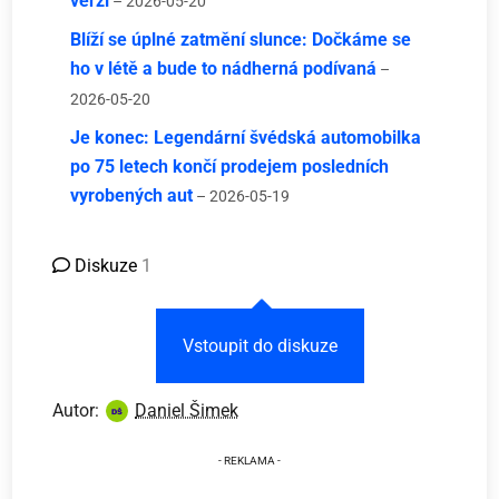
verzi
– 2026-05-20
Blíží se úplné zatmění slunce: Dočkáme se
ho v létě a bude to nádherná podívaná
–
2026-05-20
Je konec: Legendární švédská automobilka
po 75 letech končí prodejem posledních
vyrobených aut
– 2026-05-19
Diskuze
1
Vstoupit do diskuze
Autor:
Daniel Šimek