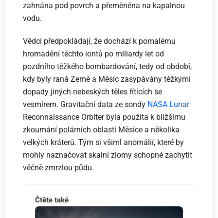
zahnána pod povrch a přeměněna na kapalnou
vodu.
Vědci předpokládají, že dochází k pomalému
hromadění těchto iontů po miliardy let od
pozdního těžkého bombardování, tedy od období,
kdy byly raná Země a Měsíc zasypávány těžkými
dopady jiných nebeských těles řítících se
vesmírem. Gravitační data ze sondy
NASA Lunar
Reconnaissance Orbiter byla použita k bližšímu
zkoumání polárních oblastí Měsíce a několika
velkých kráterů. Tým si všiml anomálií, které by
mohly naznačovat skalní zlomy schopné zachytit
věčně zmrzlou půdu.
Čtěte také