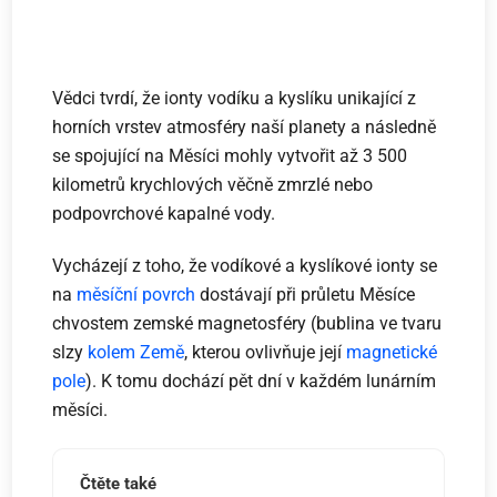
Vědci tvrdí, že ionty vodíku a kyslíku unikající z
horních vrstev atmosféry naší planety a následně
se spojující na Měsíci mohly vytvořit až 3 500
kilometrů krychlových věčně zmrzlé nebo
podpovrchové kapalné vody.
Vycházejí z toho, že vodíkové a kyslíkové ionty se
na
měsíční povrch
dostávají při průletu Měsíce
chvostem zemské magnetosféry (bublina ve tvaru
slzy
kolem Země
, kterou ovlivňuje její
magnetické
pole
). K tomu dochází pět dní v každém lunárním
měsíci.
Čtěte také