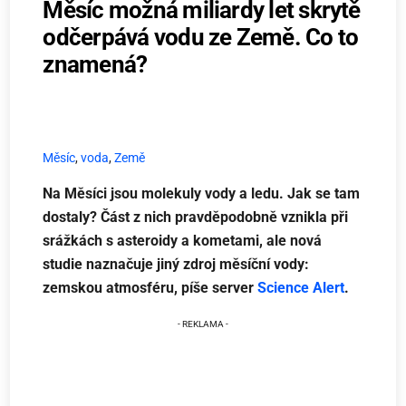
Měsíc možná miliardy let skrytě
odčerpává vodu ze Země. Co to
znamená?
Měsíc
,
voda
,
Země
Na Měsíci jsou molekuly vody a ledu. Jak se tam
dostaly? Část z nich pravděpodobně vznikla při
srážkách s asteroidy a kometami, ale nová
studie naznačuje jiný zdroj měsíční vody:
zemskou atmosféru, píše server
Science Alert
.