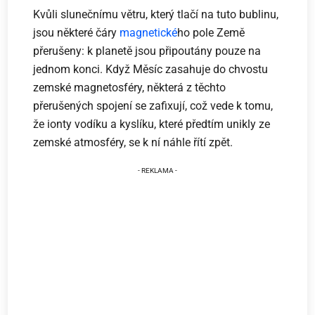
Kvůli slunečnímu větru, který tlačí na tuto bublinu,
jsou některé čáry
magnetické
ho pole Země
přerušeny: k planetě jsou připoutány pouze na
jednom konci. Když Měsíc zasahuje do chvostu
zemské magnetosféry, některá z těchto
přerušených spojení se zafixují, což vede k tomu,
že ionty vodíku a kyslíku, které předtím unikly ze
zemské atmosféry, se k ní náhle řítí zpět.