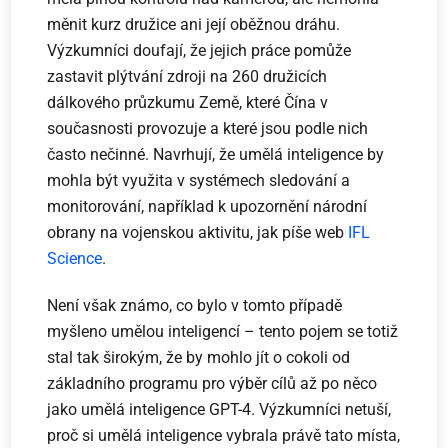
měnit kurz družice ani její oběžnou dráhu.
Výzkumníci doufají, že jejich práce pomůže
zastavit plýtvání zdroji na 260 družicích
dálkového průzkumu Země, které Čína v
současnosti provozuje a které jsou podle nich
často nečinné. Navrhují, že umělá inteligence by
mohla být využita v systémech sledování a
monitorování, například k upozornění národní
obrany na vojenskou aktivitu, jak píše web
IFL
Science
.
Není však známo, co bylo v tomto případě
myšleno umělou inteligencí – tento pojem se totiž
stal tak širokým, že by mohlo jít o cokoli od
základního programu pro výběr cílů až po něco
jako umělá inteligence GPT-4. Výzkumníci netuší,
proč si umělá inteligence vybrala právě tato místa,