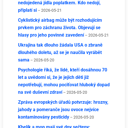
nedojedená jídla poplatkem. Kdo nedojí,
připlatí si
– 2026-05-21
Cyklistický airbag může být rozhodujícím
prvkem pro záchranu života. Objevují se
hlasy pro jeho povinné zavedení
– 2026-05-21
Ukrajina tak dlouho žádala USA o zbraně
dlouhého doletu, až se je naučila vyrábět
sama
– 2026-05-20
Psychologie říká, že lidé, kteří dosáhnou 70
let a uvědomí si, že je jejich děti již
nepotřebují, mohou pociťovat hluboký dopad
na své duševní zdraví
– 2026-05-20
Zpráva evropských úřadů potvrzuje: hrozny,
jahody a pomeranče jsou ovoce nejvíce
kontaminovány pesticidy
– 2026-05-20
Kbelík a mop mají své dny sečteny: