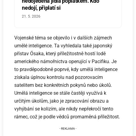
nedojedená jídla poplatkem. Kdo
nedojí, připlatí si
21. 5. 2026
Vojenské téma se objevilo i v dalších zájmech
umělé inteligence. Ta vyhledala také japonský
přístav Ósaka, který příležitostně hostí lodě
amerického námořnictva operující v Pacifiku. Je
to pravděpodobně poprvé, kdy umělá inteligence
získala úplnou kontrolu nad pozorovacím
satelitem bez konkrétních pokynů nebo úkolů.
Umělá inteligence se stále častěji využívá k
určitým úkolům, jako je zpracování obrazu a
vyhýbání se kolizím, ale nikdy nepřekročí tento
rámec, což je podle vědců promarněná příležitost.