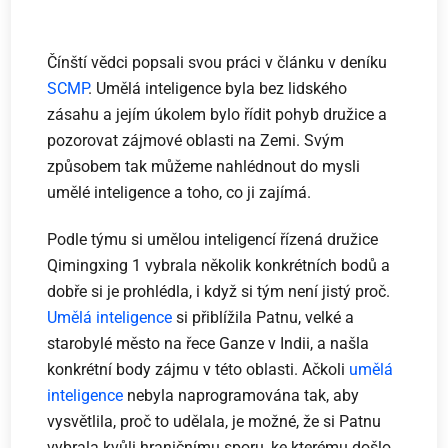
Čínští vědci popsali svou práci v článku v deníku
SCMP
. Umělá inteligence byla bez lidského
zásahu a jejím úkolem bylo řídit pohyb družice a
pozorovat zájmové oblasti na Zemi. Svým
způsobem tak můžeme nahlédnout do mysli
umělé inteligence a toho, co ji zajímá.
Podle týmu si umělou inteligencí řízená družice
Qimingxing 1 vybrala několik konkrétních bodů a
dobře si je prohlédla, i když si tým není jistý proč.
Umělá inteligence
si přiblížila Patnu, velké a
starobylé město na řece Ganze v Indii, a našla
konkrétní body zájmu v této oblasti. Ačkoli
umělá
inteligence
nebyla naprogramována tak, aby
vysvětlila, proč to udělala, je možné, že si Patnu
vybrala kvůli hraničnímu sporu, ke kterému došlo