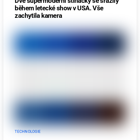
Dvě supermoderní stíhačky se srazily
během letecké show v USA. Vše
zachytila kamera
TECHNOLOGIE