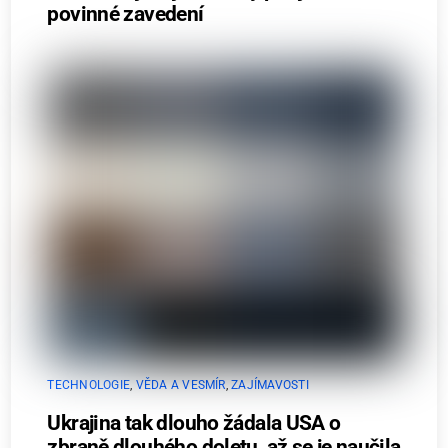
povinné zavedení
TECHNOLOGIE
,
VĚDA A VESMÍR
,
ZAJÍMAVOSTI
Ukrajina tak dlouho žádala USA o
zbraně dlouhého doletu, až se je naučila