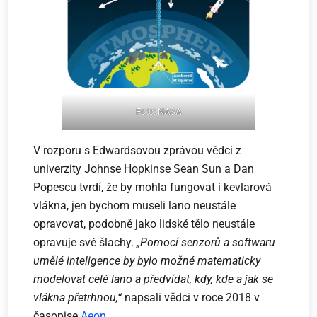
Foto: NASA
V rozporu s Edwardsovou zprávou vědci z
univerzity Johnse Hopkinse Sean Sun a Dan
Popescu tvrdí, že by mohla fungovat i kevlarová
vlákna, jen bychom museli lano neustále
opravovat, podobně jako lidské tělo neustále
opravuje své šlachy.
„Pomocí senzorů a softwaru
umělé inteligence by bylo možné matematicky
modelovat celé lano a předvídat, kdy, kde a jak se
vlákna přetrhnou,“
napsali vědci v roce 2018 v
časopise
Aeon
.