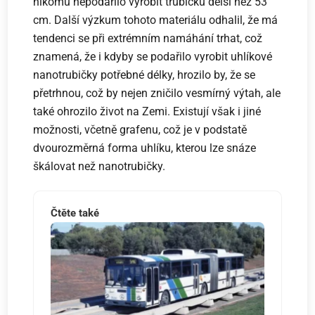
nikomu nepodařilo vyrobit trubičku delší než 53
cm. Další výzkum tohoto materiálu odhalil, že má
tendenci se při extrémním namáhání trhat, což
znamená, že i kdyby se podařilo vyrobit uhlíkové
nanotrubičky potřebné délky, hrozilo by, že se
přetrhnou, což by nejen zničilo vesmírný výtah, ale
také ohrozilo život na Zemi. Existují však i jiné
možnosti, včetně grafenu, což je v podstatě
dvourozměrná forma uhlíku, kterou lze snáze
škálovat než nanotrubičky.
Čtěte také