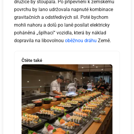
družice by stoupala. Po připevnění k zemskému
povrchu by lano udržovala napnuté kombinace
gravitačních a odstředivých sil. Poté bychom
mohli nahoru a dolů po laně posílat elektricky
poháněná „šplhací“ vozidla, která by náklad
dopravila na libovolnou
oběžnou dráhu
Země.
Čtěte také