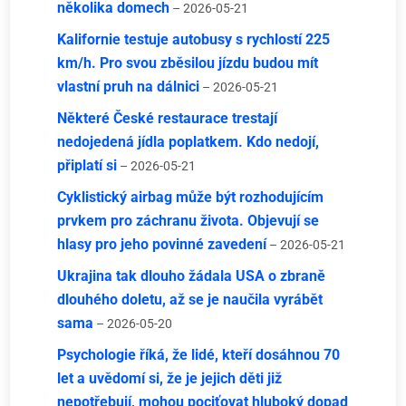
několika domech
– 2026-05-21
Kalifornie testuje autobusy s rychlostí 225
km/h. Pro svou zběsilou jízdu budou mít
vlastní pruh na dálnici
– 2026-05-21
Některé České restaurace trestají
nedojedená jídla poplatkem. Kdo nedojí,
připlatí si
– 2026-05-21
Cyklistický airbag může být rozhodujícím
prvkem pro záchranu života. Objevují se
hlasy pro jeho povinné zavedení
– 2026-05-21
Ukrajina tak dlouho žádala USA o zbraně
dlouhého doletu, až se je naučila vyrábět
sama
– 2026-05-20
Psychologie říká, že lidé, kteří dosáhnou 70
let a uvědomí si, že je jejich děti již
nepotřebují, mohou pociťovat hluboký dopad