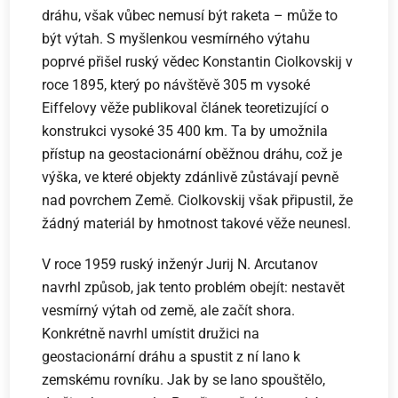
dráhu, však vůbec nemusí být raketa – může to
být výtah. S myšlenkou vesmírného výtahu
poprvé přišel ruský vědec Konstantin Ciolkovskij v
roce 1895, který po návštěvě 305 m vysoké
Eiffelovy věže publikoval článek teoretizující o
konstrukci vysoké 35 400 km. Ta by umožnila
přístup na geostacionární oběžnou dráhu, což je
výška, ve které objekty zdánlivě zůstávají pevně
nad povrchem Země. Ciolkovskij však připustil, že
žádný materiál by hmotnost takové věže neunesl.
V roce 1959 ruský inženýr Jurij N. Arcutanov
navrhl způsob, jak tento problém obejít: nestavět
vesmírný výtah od země, ale začít shora.
Konkrétně navrhl umístit družici na
geostacionární dráhu a spustit z ní lano k
zemskému rovníku. Jak by se lano spouštělo,