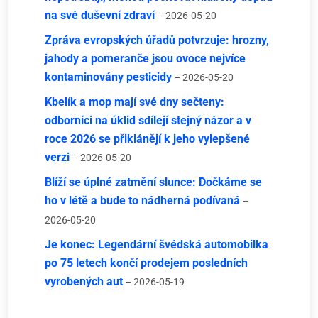
na své duševní zdraví
– 2026-05-20
Zpráva evropských úřadů potvrzuje: hrozny,
jahody a pomeranče jsou ovoce nejvíce
kontaminovány pesticidy
– 2026-05-20
Kbelík a mop mají své dny sečteny:
odborníci na úklid sdílejí stejný názor a v
roce 2026 se přiklánějí k jeho vylepšené
verzi
– 2026-05-20
Blíží se úplné zatmění slunce: Dočkáme se
ho v létě a bude to nádherná podívaná
–
2026-05-20
Je konec: Legendární švédská automobilka
po 75 letech končí prodejem posledních
vyrobených aut
– 2026-05-19