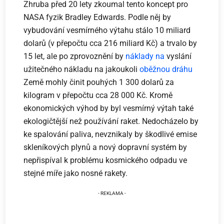
Zhruba před 20 lety zkoumal tento koncept pro
NASA fyzik Bradley Edwards. Podle něj by
vybudování vesmírného výtahu stálo 10 miliard
dolarů (v přepočtu cca 216 miliard Kč) a trvalo by
15 let, ale po zprovoznění by
náklady na
vyslání
užitečného nákladu na jakoukoli
oběžnou dráhu
Země mohly činit pouhých 1 300 dolarů za
kilogram v přepočtu cca 28 000 Kč. Kromě
ekonomických výhod by byl vesmírný výtah také
ekologičtější než používání raket. Nedocházelo by
ke spalování paliva, nevznikaly by škodlivé emise
skleníkových plynů a nový dopravní systém by
nepřispíval k problému kosmického odpadu ve
stejné míře jako nosné rakety.