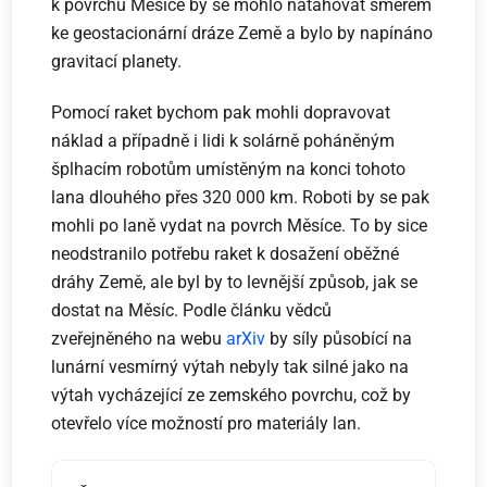
k povrchu Měsíce by se mohlo natahovat směrem
ke geostacionární dráze Země a bylo by napínáno
gravitací planety.
Pomocí raket bychom pak mohli dopravovat
náklad a případně i lidi k solárně poháněným
šplhacím robotům umístěným na konci tohoto
lana dlouhého přes 320 000 km. Roboti by se pak
mohli po laně vydat na povrch Měsíce. To by sice
neodstranilo potřebu raket k dosažení oběžné
dráhy Země, ale byl by to levnější způsob, jak se
dostat na Měsíc. Podle článku vědců
zveřejněného na webu
arXiv
by síly působící na
lunární vesmírný výtah nebyly tak silné jako na
výtah vycházející ze zemského povrchu, což by
otevřelo více možností pro materiály lan.