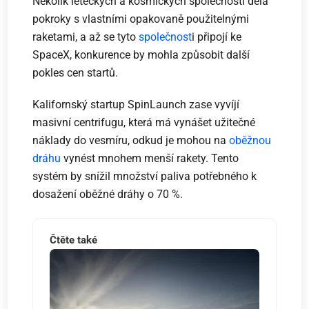
Několik leteckých a kosmických společností dělá
pokroky s vlastními opakovaně použitelnými
raketami, a až se tyto
společnost
i připojí ke
SpaceX, konkurence by mohla způsobit další
pokles cen startů.
Kalifornský startup SpinLaunch zase vyvíjí
masivní centrifugu, která má vynášet užitečné
náklady do vesmíru, odkud je mohou na
oběžnou
dráhu
vynést mnohem menší rakety. Tento
systém by snížil množství paliva potřebného k
dosažení oběžné dráhy o 70 %.
Čtěte také