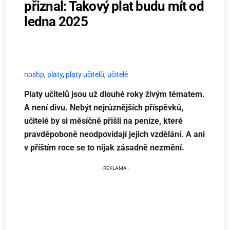
přiznal: Takový plat budu mít od
ledna 2025
noshp
,
platy
,
platy učitelů
,
učitelé
Platy učitelů jsou už dlouhé roky živým tématem.
A není divu. Nebýt nejrůznějších příspěvků,
učitelé by si měsíčně přišli na peníze, které
pravděpoboně neodpovídají jejich vzdělání. A ani
v příštím roce se to nijak zásadně nezmění.