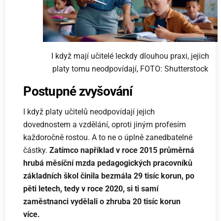
I když mají učitelé leckdy dlouhou praxi, jejich
platy tomu neodpovídají, FOTO: Shutterstock
Postupné zvyšování
I když platy učitelů neodpovídají jejich
dovednostem a vzdělání, oproti jiným profesím
každoročně rostou. A to ne o úplně zanedbatelné
částky.
Zatímco například v roce 2015 průměrná
hrubá měsíční mzda pedagogických pracovníků
základních škol činila bezmála 29 tisíc korun, po
pěti letech, tedy v roce 2020, si ti samí
zaměstnanci vydělali o zhruba 20 tisíc korun
více.