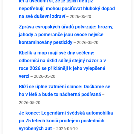
let a uvědomí si, že je jejich děti již
nepotřebují, mohou pociťovat hluboký dopad
na své duševní zdraví
– 2026-05-20
Zpráva evropských úřadů potvrzuje: hrozny,
jahody a pomeranče jsou ovoce nejvíce
kontaminovány pesticidy
– 2026-05-20
Kbelík a mop mají své dny sečteny:
odborníci na úklid sdílejí stejný názor a v
roce 2026 se přiklánějí k jeho vylepšené
verzi
– 2026-05-20
Blíží se úplné zatmění slunce: Dočkáme se
ho v létě a bude to nádherná podívaná
–
2026-05-20
Je konec: Legendární švédská automobilka
po 75 letech končí prodejem posledních
vyrobených aut
– 2026-05-19