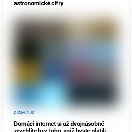
astronomické cifry
DOMÁCNOST
Domácí internet si až dvojnásobně
zrychlíte bez toho, aniž byste platili