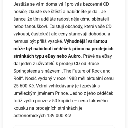
Jestliže se vám doma válí pro vás bezcenné CD
nosiče, zkuste své štěstí a nabídněte je dál. Je
šance, že tím uděláte radost nějakému sběrateli
nebo fanouškovi. Existují obchody, které vaše CD
vykoupí, častokrát ale ceny stanovují dohodou a
nemusí být příliš vysoké.
Výhodnější variantou
může být nabídnutí cédéček přímo na prodejních
stránkách typu eBay nebo Aukro.
Právě na eBay
dal jeden z uživatelů k prodeji CD od Bruce
Springsteena s názvem „The Future of Rock and
Roll“. Nosič vydaný v roce 1988 měl aktuální cenu
25 600 Kč. Velmi vyhledávaný je i zpěvák s
uměleckým jménem Prince. Jedno z jeho cédéček
totiž vyšlo pouze v 50 kopiích – cena takového
kousku na prodejních stránkách je
astronomických 139 000 Kč!