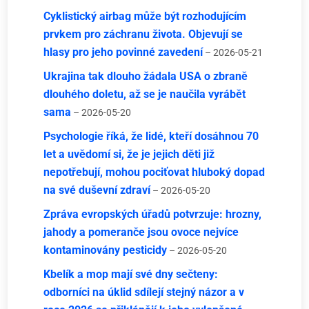
Cyklistický airbag může být rozhodujícím
prvkem pro záchranu života. Objevují se
hlasy pro jeho povinné zavedení
– 2026-05-21
Ukrajina tak dlouho žádala USA o zbraně
dlouhého doletu, až se je naučila vyrábět
sama
– 2026-05-20
Psychologie říká, že lidé, kteří dosáhnou 70
let a uvědomí si, že je jejich děti již
nepotřebují, mohou pociťovat hluboký dopad
na své duševní zdraví
– 2026-05-20
Zpráva evropských úřadů potvrzuje: hrozny,
jahody a pomeranče jsou ovoce nejvíce
kontaminovány pesticidy
– 2026-05-20
Kbelík a mop mají své dny sečteny:
odborníci na úklid sdílejí stejný názor a v