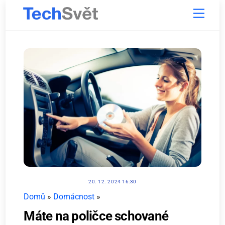
Skip
Menu
to
content
20. 12. 2024 16:30
Domů
»
Domácnost
»
Máte na poličce schované