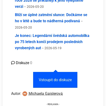
roce 2026 se přiklánějí k jeho vylepšené
verzi
– 2026-05-20
Blíží se úplné zatmění slunce: Dočkáme se
ho v létě a bude to nádherná podívaná
–
2026-05-20
Je konec: Legendární švédská automobilka
po 75 letech končí prodejem posledních
vyrobených aut
– 2026-05-19
Diskuze
0
Vstoupit do diskuze
Autor:
Michaela Gaislerová