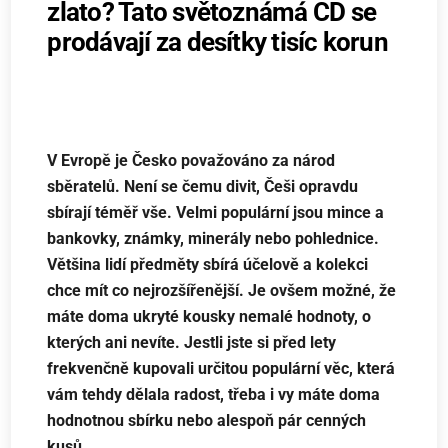
zlato? Tato světoznámá CD se
prodávají za desítky tisíc korun
V Evropě je Česko považováno za národ
sběratelů. Není se čemu divit, Češi opravdu
sbírají téměř vše. Velmi populární jsou mince a
bankovky, známky, minerály nebo pohlednice.
Většina lidí předměty sbírá účelově a kolekci
chce mít co nejrozšířenější. Je ovšem možné, že
máte doma ukryté kousky nemalé hodnoty, o
kterých ani nevíte. Jestli jste si před lety
frekvenčně kupovali určitou populární věc, která
vám tehdy dělala radost, třeba i vy máte doma
hodnotnou sbírku nebo alespoň pár cenných
kusů.