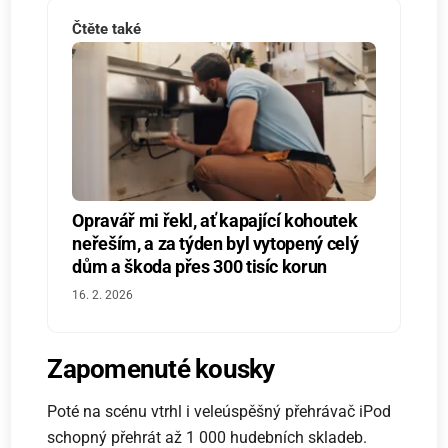
Čtěte také
Opravář mi řekl, ať kapající kohoutek
neřeším, a za týden byl vytopený celý
dům a škoda přes 300 tisíc korun
16. 2. 2026
Zapomenuté kousky
Poté na scénu vtrhl i veleúspěšný přehrávač iPod
schopný přehrát až 1 000 hudebních skladeb.