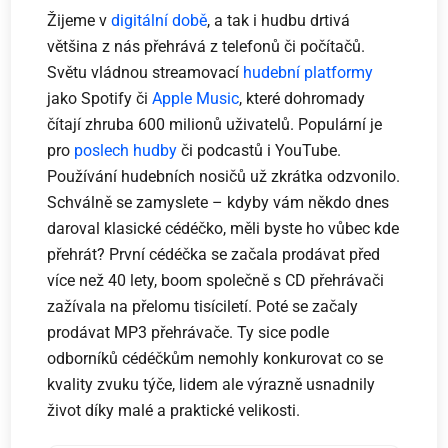
Žijeme v
digitální době
, a tak i hudbu drtivá
většina z nás přehrává z telefonů či počítačů.
Světu vládnou streamovací
hudební platformy
jako Spotify či
Apple Music
, které dohromady
čítají zhruba 600 milionů uživatelů. Populární je
pro
poslech hudby
či podcastů i YouTube.
Používání hudebních nosičů už zkrátka odzvonilo.
Schválně se zamyslete – kdyby vám někdo dnes
daroval klasické cédéčko, měli byste ho vůbec kde
přehrát? První cédéčka se začala prodávat před
více než 40 lety, boom společně s CD přehrávači
zažívala na přelomu tisíciletí. Poté se začaly
prodávat MP3 přehrávače. Ty sice podle
odborníků cédéčkům nemohly konkurovat co se
kvality zvuku týče, lidem ale výrazně usnadnily
život díky malé a praktické velikosti.