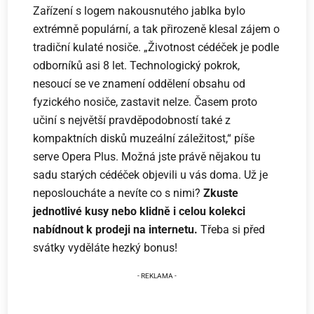
Zařízení s logem nakousnutého jablka bylo
extrémně populární, a tak přirozeně klesal zájem o
tradiční kulaté nosiče. „Životnost cédéček je podle
odborníků asi 8 let. Technologický pokrok,
nesoucí se ve znamení oddělení obsahu od
fyzického nosiče, zastavit nelze. Časem proto
učiní s největší pravděpodobností také z
kompaktních disků muzeální záležitost,“ píše
serve Opera Plus. Možná jste právě nějakou tu
sadu starých cédéček objevili u vás doma. Už je
neposloucháte a nevíte co s nimi?
Zkuste
jednotlivé kusy nebo klidně i celou kolekci
nabídnout k prodeji na internetu.
Třeba si před
svátky vyděláte hezký bonus!