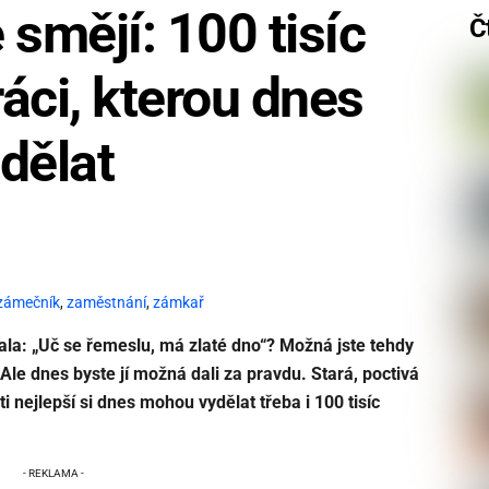
 smějí: 100 tisíc
Č
áci, kterou dnes
dělat
zámečník
,
zaměstnání
,
zámkař
ala: „Uč se řemeslu, má zlaté dno“? Možná jste tehdy
. Ale dnes byste jí možná dali za pravdu. Stará, poctivá
i nejlepší si dnes mohou vydělat třeba i 100 tisíc