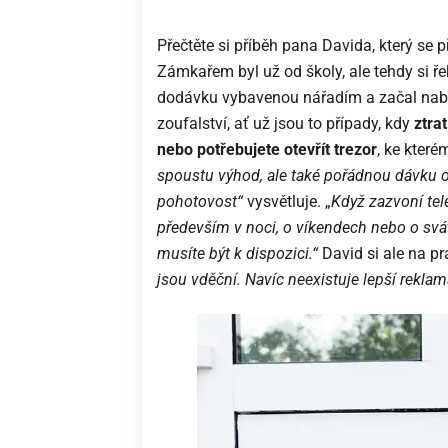
Přečtěte si příběh pana Davida, který se p
Zámkařem byl už od školy, ale tehdy si řekl
dodávku vybavenou nářadím a začal nabíze
zoufalství, ať už jsou to případy, kdy
ztra
nebo potřebujete otevřít trezor
, ke které
spoustu výhod, ale také pořádnou dávku o
pohotovost“
vysvětluje. „
Když zazvoní tele
především v noci, o víkendech nebo o svát
musíte být k dispozici.“
David si ale na pr
jsou vděční. Navíc neexistuje lepší reklam