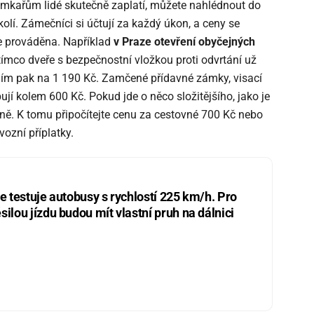
zámkařům lidé skutečně zaplatí, můžete nahlédnout do
lí. Zámečníci si účtují za každý úkon, a ceny se
je prováděna. Například
v Praze otevření obyčejných
atímco dveře s bezpečnostní vložkou proti odvrtání už
ním pak na 1 190 Kč. Zamčené přídavné zámky, visací
 kolem 600 Kč. Pokud jde o něco složitějšího, jako je
álně. K tomu připočítejte cenu za cestovné 700 Kč nebo
ozní příplatky.
ie testuje autobusy s rychlostí 225 km/h. Pro
silou jízdu budou mít vlastní pruh na dálnici