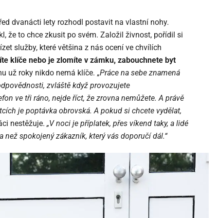
řed dvanácti lety rozhodl postavit na vlastní nohy.
, že to chce zkusit po svém. Založil živnost, pořídil si
t služby, které většina z nás ocení ve chvílích
títe klíče nebo je zlomíte v zámku, zabouchnete byt
mu už roky nikdo nemá klíče. „
Práce na sebe znamená
dpovědnosti, zvláště když provozujete
fon ve tři ráno, nejde říct, že zrovna nemůžete. A právě
cích je poptávka obrovská. A pokud si chcete vydělat,
áci nestěžuje.
„V noci je příplatek, přes víkend taky, a lidé
a než spokojený zákazník, který vás doporučí dál.“