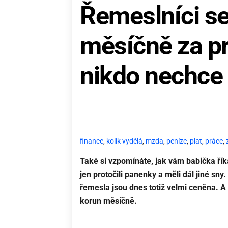
Řemeslníci se
měsíčně za pr
nikdo nechce 
finance
,
kolik vydělá
,
mzda
,
peníze
,
plat
,
práce
,
Také si vzpomínáte, jak vám babička řík
jen protočili panenky a měli dál jiné sny
řemesla jsou dnes totiž velmi ceněna. A t
korun měsíčně.