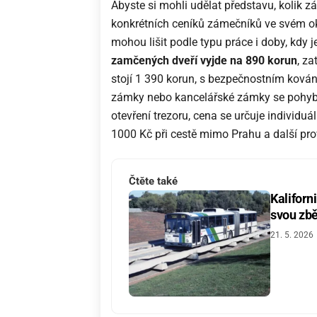
Abyste si mohli udělat představu, kolik 
konkrétních ceníků zámečníků ve svém oko
mohou lišit podle typu práce i doby, kdy 
zamčených dveří vyjde na 890 korun
, z
stojí 1 390 korun, s bezpečnostním ková
zámky nebo kancelářské zámky se pohybují
otevření trezoru, cena se určuje individu
1000 Kč při cestě mimo Prahu a další prov
Čtěte také
Kaliforn
svou zbě
21. 5. 2026