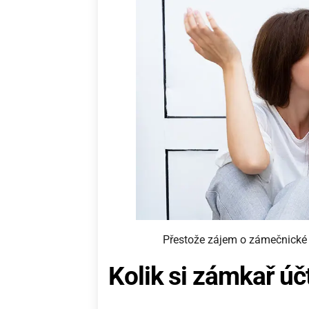
Přestože zájem o zámečnické s
Kolik si zámkař úč