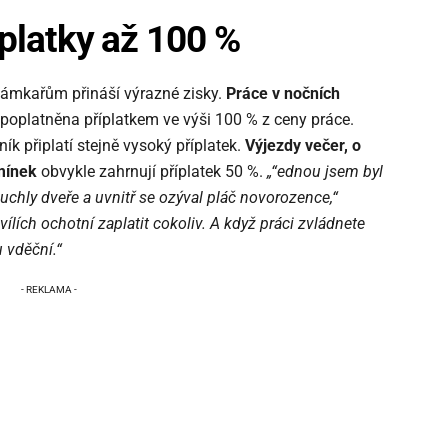
platky až 100 %
 zámkařům přináší výrazné zisky.
Práce v nočních
poplatněna příplatkem ve výši 100 % z ceny práce.
ník připlatí stejně vysoký příplatek.
Výjezdy večer, o
mínek
obvykle zahrnují příplatek 50 %.
„“ednou jsem byl
uchly dveře a uvnitř se ozýval pláč novorozence,“
vílích ochotní zaplatit cokoliv. A když práci zvládnete
 vděční.“