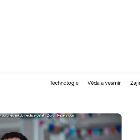
Technologie
Věda a vesmír
Zaj
erou dnes nikdo nechce dělat | Zdroj: Pexels.com
terou dnes nikdo nechce dělat | Zdroj: Pexels.com