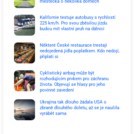
městečka o několika domech
Kalifornie testuje autobusy s rychlostí
225 km/h. Pro svou zběsilou jízdu
budou mít vlastní pruh na dálnici
Některé České restaurace trestají
nedojedená jídla poplatkem. Kdo nedojí,
připlatí si
Cyklistický airbag může být
rozhodujícím prvkem pro záchranu
života. Objevují se hlasy pro jeho
povinné zavedení
Ukrajina tak dlouho žádala USA o
zbraně dlouhého doletu, až se je naučila
vyrábět sama