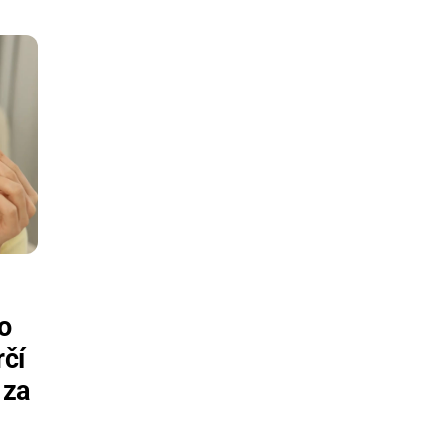
o
rčí
 za