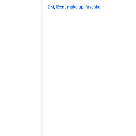
DM
,
líčení
,
make-up
,
řasenka