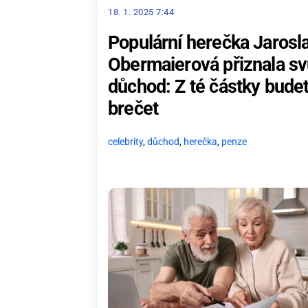
18. 1. 2025 7:44
Populární herečka Jarosl
Obermaierová přiznala sv
důchod: Z té částky bude
brečet
celebrity
,
důchod
,
herečka
,
penze