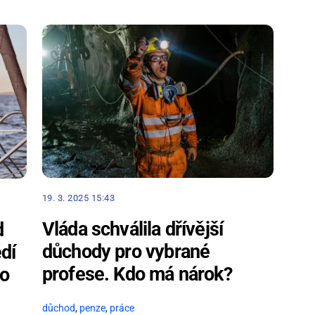
19. 3. 2025 15:43
Vláda schválila dřívější
d
důchody pro vybrané
dí
profese. Kdo má nárok?
ro
důchod
,
penze
,
práce