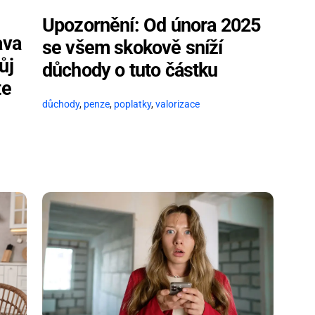
Upozornění: Od února 2025
ava
se všem skokově sníží
ůj
důchody o tuto částku
te
důchody
,
penze
,
poplatky
,
valorizace