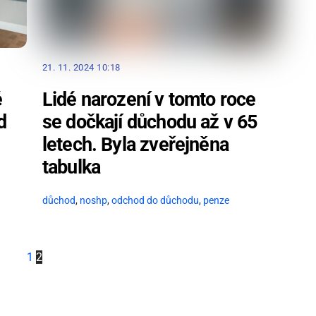
21. 11. 2024 10:18
Lidé narození v tomto roce
é
se dočkají důchodu až v 65
d
letech. Byla zveřejněna
tabulka
důchod
,
noshp
,
odchod do důchodu
,
penze
1
2