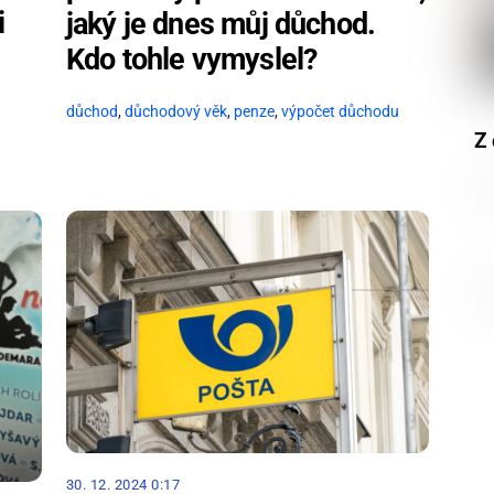
i
jaký je dnes můj důchod.
Kdo tohle vymyslel?
důchod
,
důchodový věk
,
penze
,
výpočet důchodu
Z 
30. 12. 2024 0:17