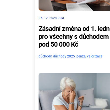
26. 12. 2024 0:33
Zásadní změna od 1. ledn
pro všechny s důchodem
pod 50 000 Kč
důchody
,
důchody 2025
,
penze
,
valorizace