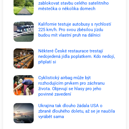
zablokovat stavbu celého satelitního
městečka o několika domech
Kalifornie testuje autobusy s rychlostí
225 km/h. Pro svou zběsilou jízdu
budou mít vlastní pruh na dálnici
Některé České restaurace trestají
nedojedená jídla poplatkem. Kdo nedojí,
připlatí si
Cyklistický airbag může být
rozhodujícím prvkem pro záchranu
života. Objevují se hlasy pro jeho
povinné zavedení
Ukrajina tak dlouho žádala USA o
zbraně dlouhého doletu, až se je naučila
vyrábět sama