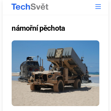
Skip
Menu
to
content
námořní pěchota