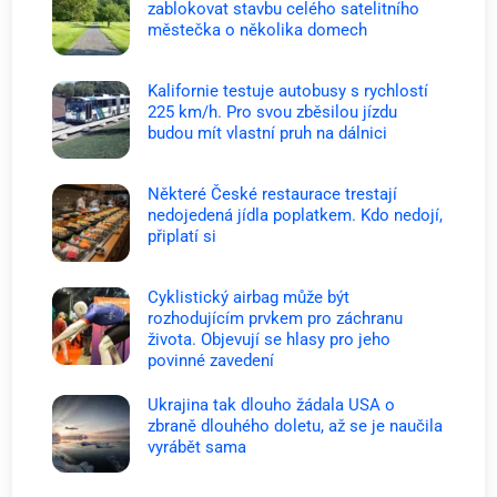
zablokovat stavbu celého satelitního
městečka o několika domech
Kalifornie testuje autobusy s rychlostí
225 km/h. Pro svou zběsilou jízdu
budou mít vlastní pruh na dálnici
Některé České restaurace trestají
nedojedená jídla poplatkem. Kdo nedojí,
připlatí si
Cyklistický airbag může být
rozhodujícím prvkem pro záchranu
života. Objevují se hlasy pro jeho
povinné zavedení
Ukrajina tak dlouho žádala USA o
zbraně dlouhého doletu, až se je naučila
vyrábět sama