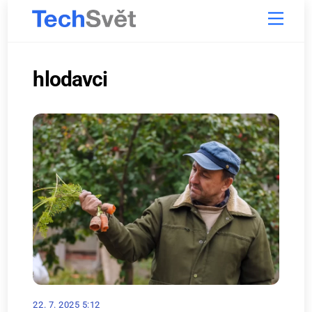
Skip
Menu
to
content
hlodavci
22. 7. 2025 5:12