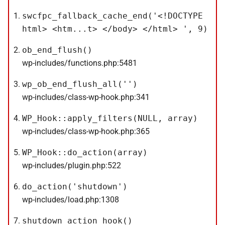
swcfpc_fallback_cache_end('<!DOCTYPE
html> <htm...t> </body> </html> ', 9)
ob_end_flush()
wp-includes/functions.php:5481
wp_ob_end_flush_all('')
wp-includes/class-wp-hook.php:341
WP_Hook::apply_filters(NULL, array)
wp-includes/class-wp-hook.php:365
WP_Hook::do_action(array)
wp-includes/plugin.php:522
do_action('shutdown')
wp-includes/load.php:1308
shutdown_action_hook()