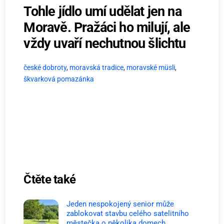
Tohle jídlo umí udělat jen na
Moravě. Pražáci ho milují, ale
vždy uvaří nechutnou šlichtu
české dobroty
,
moravská tradice
,
moravské müsli
,
škvarková pomazánka
Čtěte také
Jeden nespokojený senior může
zablokovat stavbu celého satelitního
městečka o několika domech