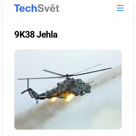
Skip
Menu
to
content
9K38 Jehla