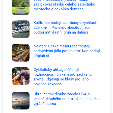
zablokovat stavbu celého satelitního
městečka o několika domech
Kalifornie testuje autobusy s rychlostí
225 km/h. Pro svou zběsilou jízdu
budou mít vlastní pruh na dálnici
Některé České restaurace trestají
nedojedená jídla poplatkem. Kdo nedojí,
připlatí si
Cyklistický airbag může být
rozhodujícím prvkem pro záchranu
života. Objevují se hlasy pro jeho
povinné zavedení
Ukrajina tak dlouho žádala USA o
zbraně dlouhého doletu, až se je naučila
vyrábět sama