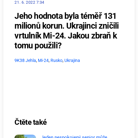
21. 6. 2022 7:34
Jeho hodnota byla téměř 131
milionů korun. Ukrajinci zničili
vrtulník Mi-24. Jakou zbraň k
tomu použili?
9K38 Jehla
,
Mi-24
,
Rusko
,
Ukrajina
Čtěte také
Jeden nespokojený senior může