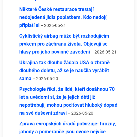
Některé České restaurace trestají
nedojedená jídla poplatkem. Kdo nedojí,
připlatí si
– 2026-05-21
Cyklistický airbag může být rozhodujícím
prvkem pro záchranu života. Objevují se
hlasy pro jeho povinné zavedení
– 2026-05-21
Ukrajina tak dlouho žádala USA o zbraně
dlouhého doletu, až se je naučila vyrábět
sama
– 2026-05-20
Psychologie říká, že lidé, kteří dosáhnou 70
let a uvědomí si, že je jejich děti již
nepotřebují, mohou pociťovat hluboký dopad
na své duševní zdraví
– 2026-05-20
Zpráva evropských úřadů potvrzuje: hrozny,
jahody a pomeranče jsou ovoce nejvíce