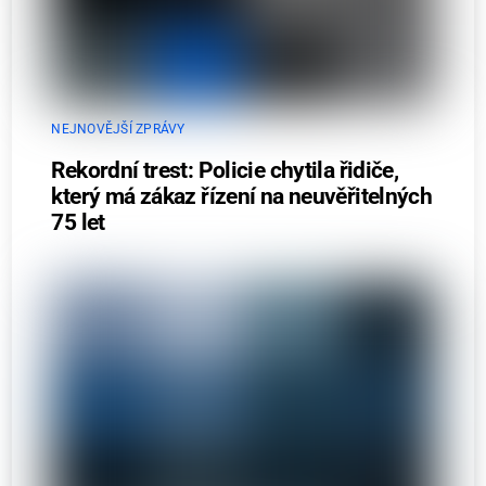
NEJNOVĚJŠÍ ZPRÁVY
Rekordní trest: Policie chytila řidiče,
který má zákaz řízení na neuvěřitelných
75 let