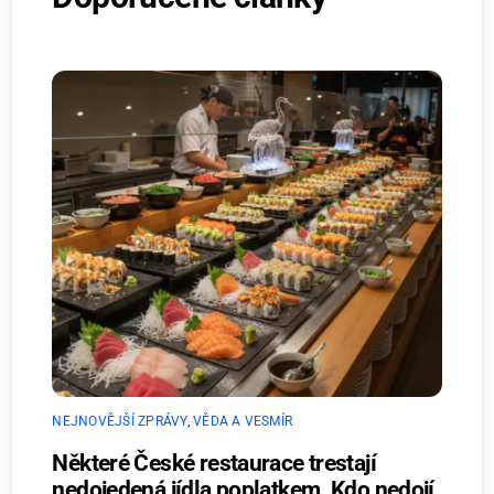
NEJNOVĚJŠÍ ZPRÁVY
,
VĚDA A VESMÍR
Některé České restaurace trestají
nedojedená jídla poplatkem. Kdo nedojí,