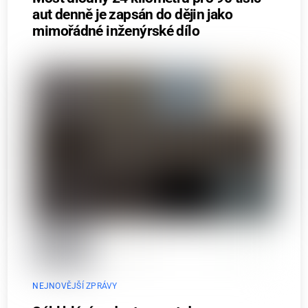
aut denně je zapsán do dějin jako
mimořádné inženýrské dílo
NEJNOVĚJŠÍ ZPRÁVY