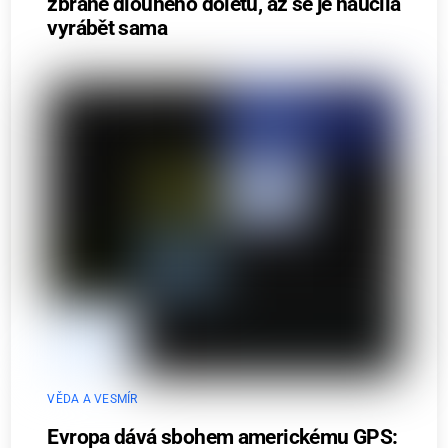
zbraně dlouhého doletu, až se je naučila
vyrábět sama
VĚDA A VESMÍR
Evropa dává sbohem americkému GPS: