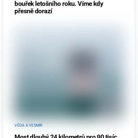
bouřek letošního roku. Víme kdy
přesně dorazí
VĚDA A VESMÍR
Most dlouhý 24 kilometrů pro 90 tisíc