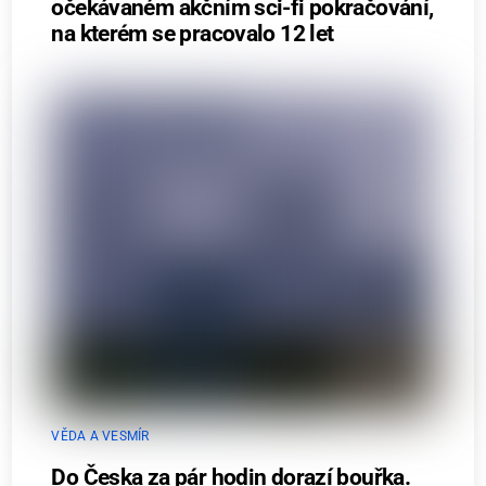
očekávaném akčním sci-fi pokračování,
na kterém se pracovalo 12 let
VĚDA A VESMÍR
Do Česka za pár hodin dorazí bouřka.