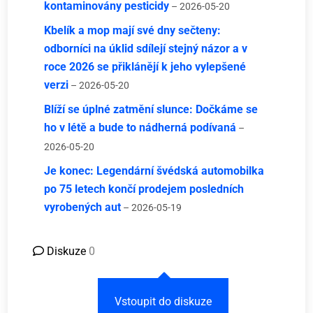
kontaminovány pesticidy
– 2026-05-20
Kbelík a mop mají své dny sečteny:
odborníci na úklid sdílejí stejný názor a v
roce 2026 se přiklánějí k jeho vylepšené
verzi
– 2026-05-20
Blíží se úplné zatmění slunce: Dočkáme se
ho v létě a bude to nádherná podívaná
–
2026-05-20
Je konec: Legendární švédská automobilka
po 75 letech končí prodejem posledních
vyrobených aut
– 2026-05-19
Diskuze
0
Vstoupit do diskuze