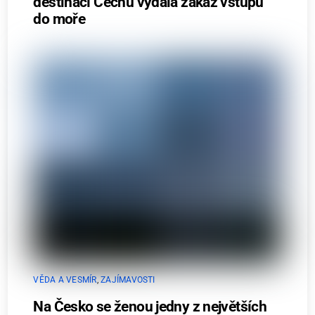
destinací Čechů vydala zákaz vstupu
do moře
VĚDA A VESMÍR
,
ZAJÍMAVOSTI
Na Česko se ženou jedny z největších