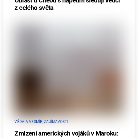
Oblast u Chebu s napětím sledují vědci
z celého světa
VĚDA A VESMÍR
,
ZAJÍMAVOSTI
Zmizení amerických vojáků v Maroku: