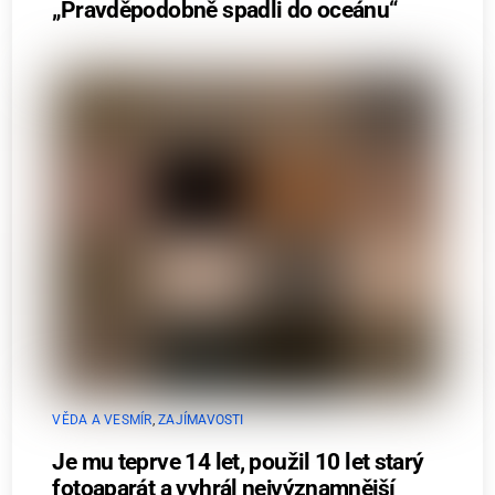
„Pravděpodobně spadli do oceánu“
VĚDA A VESMÍR
,
ZAJÍMAVOSTI
Je mu teprve 14 let, použil 10 let starý
fotoaparát a vyhrál nejvýznamnější