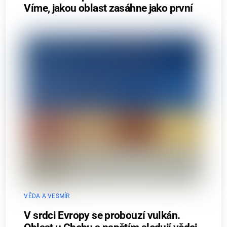
Víme, jakou oblast zasáhne jako první
VĚDA A VESMÍR
V srdci Evropy se probouzí vulkán.