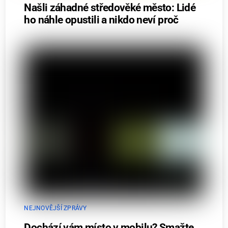
Našli záhadné středověké město: Lidé
ho náhle opustili a nikdo neví proč
NEJNOVĚJŠÍ ZPRÁVY
Dochází vám místo v mobilu? Smažte