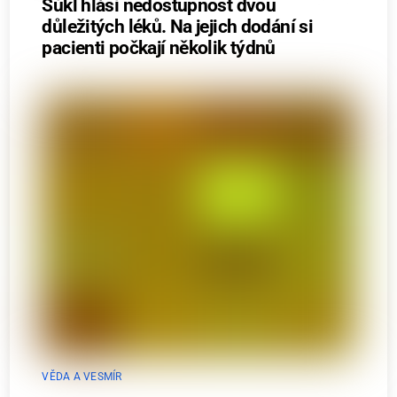
Súkl hlásí nedostupnost dvou
důležitých léků. Na jejich dodání si
pacienti počkají několik týdnů
VĚDA A VESMÍR