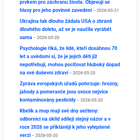
prvkem pro záchranu života. Objevují se
hlasy pro jeho povinné zavedení
– 2026-05-21
Ukrajina tak dlouho žádala USA o zbraně
dlouhého doletu, až se je naučila vyrábět
sama
– 2026-05-20
Psychologie říká, že lidé, kteří dosáhnou 70
let a uvědomí si, že je jejich děti již
nepotřebují, mohou pociťovat hluboký dopad
na své duševní zdraví
– 2026-05-20
Zpráva evropských úřadů potvrzuje: hrozny,
jahody a pomeranče jsou ovoce nejvíce
kontaminovány pesticidy
– 2026-05-20
Kbelík a mop mají své dny sečteny:
odborníci na úklid sdílejí stejný názor a v
roce 2026 se přiklánějí k jeho vylepšené
verzi
– 2026-05-20