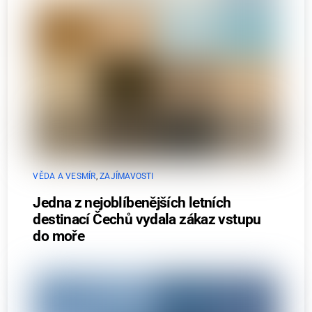
VĚDA A VESMÍR
,
ZAJÍMAVOSTI
Jedna z nejoblíbenějších letních
destinací Čechů vydala zákaz vstupu
do moře