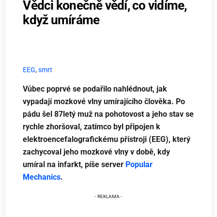
Vědci konečně vědí, co vidíme,
když umíráme
EEG
,
smrt
Vůbec poprvé se podařilo nahlédnout, jak
vypadají mozkové vlny umírajícího člověka. Po
pádu šel 87letý muž na pohotovost a jeho stav se
rychle zhoršoval, zatímco byl připojen k
elektroencefalografickému přístroji (EEG), který
zachycoval jeho mozkové vlny v době, kdy
umíral na infarkt, píše server
Popular
Mechanics
.