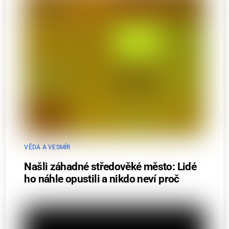
VĚDA A VESMÍR
Našli záhadné středověké město: Lidé
ho náhle opustili a nikdo neví proč