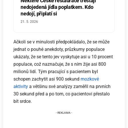
Některé České restaurace trestají
nedojedená jídla poplatkem. Kdo
nedojí, připlatí si
21. 5. 2026
Ačkoli se v minulosti předpokládalo, že se může
jednat o pouhé anekdoty, průzkumy populace
ukázaly, že se tento jev vyskytuje asi u 10 procent
populace, což naznačuje, že s ním žije asi 800
milionů lidí. Tým pracující s pacientem byl
schopen zachytit asi 900 sekund
mozkové
aktivity
a většinu své analýzy zaměřil na prvních
30 sekund před a po tom, co pacientovi přestalo
bít srdce.