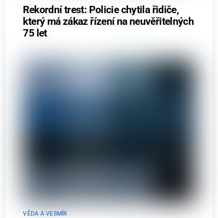
Rekordní trest: Policie chytila řidiče,
který má zákaz řízení na neuvěřitelných
75 let
VĚDA A VESMÍR