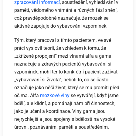
zpracování informací
, soustředění, vyhledávání v
paměti, vědomého vnímání a různých fází snění,
což pravděpodobně naznačuje, že mozek se
aktivně zapojuje do vybavování vzpomínek.
Tým, který pracoval s tímto pacientem, ve své
práci vyslovil teorii, že vzhledem k tomu, že
„zkřížené propojení“ mezi vlnami alfa a gama
naznačuje u zdravých pacientů vybavování si
vzpomínek, mohl tento konkrétní pacient zažívat
„vybavování si života“, neboli to, co se často
označuje jako něčí život, který se mu promítl před
očima. Alfa
mozkové vlny
se vytvářejí, když jsme
bdělí, ale klidní, a pomáhají nám při činnostech,
jako je učení a koordinace. Vlny gama jsou
nejrychlejší a jsou spojeny s bdělostí na vysoké
úrovni, poznáváním, pamětí a soustředěním.