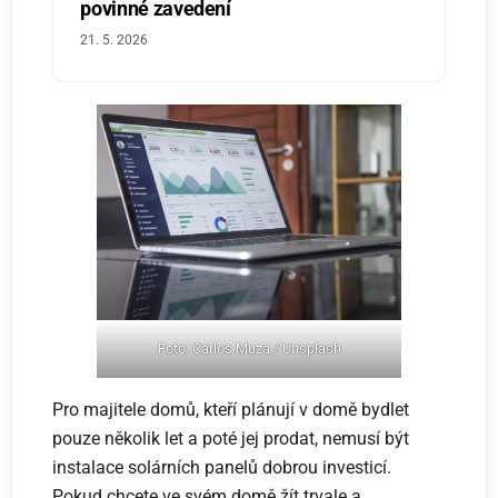
povinné zavedení
21. 5. 2026
Foto: Carlos Muza / Unsplash
Pro majitele domů, kteří plánují v domě bydlet
pouze několik let a poté jej prodat, nemusí být
instalace solárních panelů dobrou investicí.
Pokud chcete ve svém domě žít trvale a