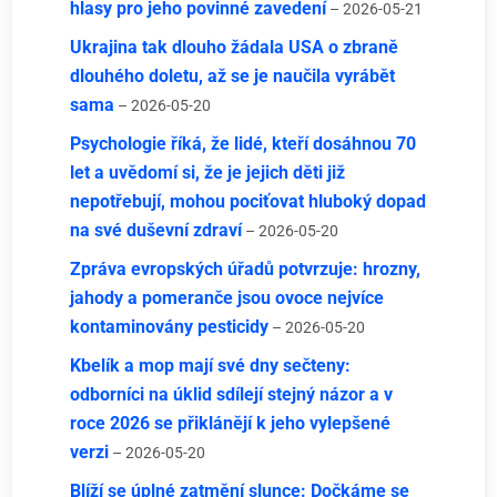
hlasy pro jeho povinné zavedení
– 2026-05-21
Ukrajina tak dlouho žádala USA o zbraně
dlouhého doletu, až se je naučila vyrábět
sama
– 2026-05-20
Psychologie říká, že lidé, kteří dosáhnou 70
let a uvědomí si, že je jejich děti již
nepotřebují, mohou pociťovat hluboký dopad
na své duševní zdraví
– 2026-05-20
Zpráva evropských úřadů potvrzuje: hrozny,
jahody a pomeranče jsou ovoce nejvíce
kontaminovány pesticidy
– 2026-05-20
Kbelík a mop mají své dny sečteny:
odborníci na úklid sdílejí stejný názor a v
roce 2026 se přiklánějí k jeho vylepšené
verzi
– 2026-05-20
Blíží se úplné zatmění slunce: Dočkáme se