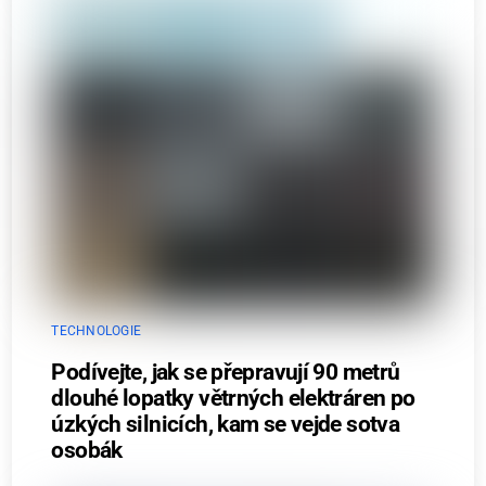
TECHNOLOGIE
Podívejte, jak se přepravují 90 metrů
dlouhé lopatky větrných elektráren po
úzkých silnicích, kam se vejde sotva
osobák