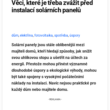
Věci, které je třeba zvážit před
instalací solárních panelů
dům
,
elektřina
,
fotovoltaika
,
spotřeba
,
úspory
Solární panely jsou stále oblíbenější mezi
majiteli domů, kteří hledají způsoby, jak snížit
svou uhlíkovou stopu a ušetřit na účtech za
energii. Přestože mohou přinést významné
dlouhodobé úspory a ekologické výhody, mohou
být také spojeny s vysokými počátečními
náklady na instalaci. Navíc nejsou praktické pro
každý dům nebo majitele domu.