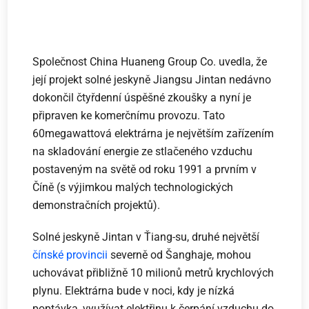
Společnost China Huaneng Group Co. uvedla, že
její projekt solné jeskyně Jiangsu Jintan nedávno
dokončil čtyřdenní úspěšné zkoušky a nyní je
připraven ke komerčnímu provozu. Tato
60megawattová elektrárna je největším zařízením
na skladování energie ze stlačeného vzduchu
postaveným na světě od roku 1991 a prvním v
Číně (s výjimkou malých technologických
demonstračních projektů).
Solné jeskyně Jintan v Ťiang-su, druhé největší
čínské provincii
severně od Šanghaje, mohou
uchovávat přibližně 10 milionů metrů krychlových
plynu. Elektrárna bude v noci, kdy je nízká
poptávka, využívat elektřinu k čerpání vzduchu do