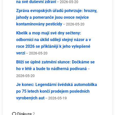
na své duševní zdraví
– 2026-05-20
Zpráva evropských úřadů potvrzuje: hrozny,
jahody a pomeranče jsou ovoce nejvíce
kontaminovány pesticidy
– 2026-05-20
Kbelík a mop mají své dny sečteny:
odborníci na úklid sdílejí stejný názor a v
roce 2026 se přiklánějí k jeho vylepšené
verzi
– 2026-05-20
Blíží se úplné zatmění slunce: Dočkáme se
ho v létě a bude to nádherná podívaná
–
2026-05-20
Je konec: Legendární švédská automobilka
po 75 letech končí prodejem posledních
vyrobených aut
– 2026-05-19
Diskuze
2