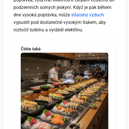
podzemních solných jeskyní. Když je pak během
dne vysoká poptávka, může
stlačený vzduch
vypustit pod dostatečně vysokým tlakem, aby
roztočil turbínu a vyráběl elektřinu.
Čtěte také