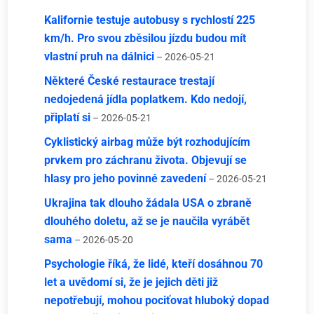
Kalifornie testuje autobusy s rychlostí 225
km/h. Pro svou zběsilou jízdu budou mít
vlastní pruh na dálnici
– 2026-05-21
Některé České restaurace trestají
nedojedená jídla poplatkem. Kdo nedojí,
připlatí si
– 2026-05-21
Cyklistický airbag může být rozhodujícím
prvkem pro záchranu života. Objevují se
hlasy pro jeho povinné zavedení
– 2026-05-21
Ukrajina tak dlouho žádala USA o zbraně
dlouhého doletu, až se je naučila vyrábět
sama
– 2026-05-20
Psychologie říká, že lidé, kteří dosáhnou 70
let a uvědomí si, že je jejich děti již
nepotřebují, mohou pociťovat hluboký dopad