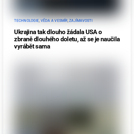
TECHNOLOGIE
,
VĚDA A VESMÍR
,
ZAJÍMAVOSTI
Ukrajina tak dlouho žádala USA o
zbraně dlouhého doletu, až se je naučila
vyrábět sama