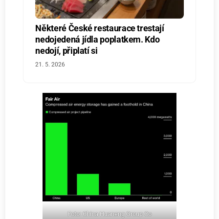
Některé České restaurace trestají
nedojedená jídla poplatkem. Kdo
nedojí, připlatí si
21. 5. 2026
Foto: China Huaneng Group Co