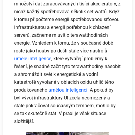
množství dat zpracovávaných tisíci akcelerátory, z
nichž každý spotřebovává několik set wattů. Když
k tomu připočteme energii spotřebovanou síťovou
infrastrukturou a energii potřebnou k chlazení
serverů, začneme mluvit o terawatthodinách
energie. Vzhledem k tomu, že v současné době
roste jako houby po dešti stále více nástrojů
umělé inteligence
, které vytvářejí problémy k
řešení, je snadné začít tyto terawatthodiny násobit
a shromáždit svět k energetické a vodní
katastrofě vyvolané v oblacích oxidu uhličitého
produkovaného
umělou inteligencí
. A pokud by
byl vývoj infrastruktury UI zcela neomezený a
stále pokračoval současným tempem, mohlo by
se tak skutečně stát. V praxi je však situace
složitější.