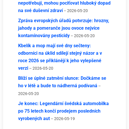
nepotřebují, mohou pociťovat hluboký dopad
na své duševní zdraví
– 2026-05-20
Zpráva evropských úřadů potvrzuje: hrozny,
jahody a pomeranče jsou ovoce nejvíce
kontaminovány pesticidy
– 2026-05-20
Kbelík a mop mají své dny sečteny:
odborníci na úklid sdílejí stejný názor a v
roce 2026 se přiklánějí k jeho vylepšené
verzi
– 2026-05-20
Blíží se úplné zatmění slunce: Dočkáme se
ho v létě a bude to nádherná podívaná
–
2026-05-20
Je konec: Legendární švédská automobilka
po 75 letech končí prodejem posledních
vyrobených aut
– 2026-05-19