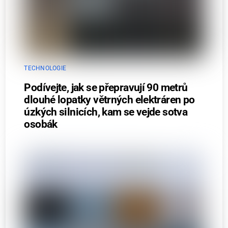
TECHNOLOGIE
Podívejte, jak se přepravují 90 metrů
dlouhé lopatky větrných elektráren po
úzkých silnicích, kam se vejde sotva
osobák