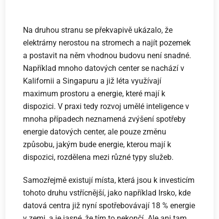
Na druhou stranu se překvapivě ukázalo, že
elektrárny nerostou na stromech a najít pozemek
a postavit na něm vhodnou budovu není snadné.
Například mnoho datových center se nachází v
Kalifornii a Singapuru a již léta využívají
maximum prostoru a energie, které mají k
dispozici. V praxi tedy rozvoj umělé inteligence v
mnoha případech neznamená zvýšení spotřeby
energie datových center, ale pouze změnu
způsobu, jakým bude energie, kterou mají k
dispozici, rozdělena mezi různé typy služeb.
Samozřejmě existují místa, která jsou k investicím
tohoto druhu vstřícnější, jako například Irsko, kde
datová centra již nyní spotřebovávají 18 % energie
v zemi, a je jasné, že tím to nekončí. Ale ani tam