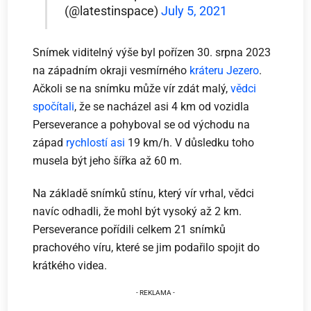
(@latestinspace)
July 5, 2021
Snímek viditelný výše byl pořízen 30. srpna 2023
na západním okraji vesmírného
kráteru Jezero
.
Ačkoli se na snímku může vír zdát malý,
vědci
spočítali
, že se nacházel asi 4 km od vozidla
Perseverance a pohyboval se od východu na
západ
rychlostí asi
19 km/h. V důsledku toho
musela být jeho šířka až 60 m.
Na základě snímků stínu, který vír vrhal, vědci
navíc odhadli, že mohl být vysoký až 2 km.
Perseverance pořídili celkem 21 snímků
prachového víru, které se jim podařilo spojit do
krátkého videa.