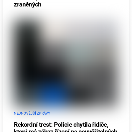
zraněných
NEJNOVĚJŠÍ ZPRÁVY
Rekordní trest: Policie chytila řidiče,
který má zákaz řízení na neuvěřitelných