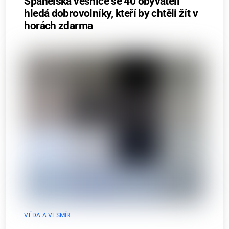
Španělská vesnice se 40 obyvateli
hledá dobrovolníky, kteří by chtěli žít v
horách zdarma
VĚDA A VESMÍR