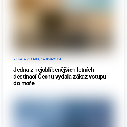
VĚDA A VESMÍR
,
ZAJÍMAVOSTI
Jedna z nejoblíbenějších letních
destinací Čechů vydala zákaz vstupu
do moře