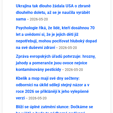
Ukrajina tak dlouho žádala USA o zbraně
dlouhého doletu, až se je naučila vyrábět
sama
– 2026-05-20
Psychologie říká, že lidé, kteří dosáhnou 70
let a uvědomí si, že je jejich děti již
nepotřebují, mohou pociťovat hluboký dopad
na své duševní zdraví
– 2026-05-20
Zpráva evropských úřadů potvrzuje: hrozny,
jahody a pomeranče jsou ovoce nejvíce
kontaminovány pesticidy
– 2026-05-20
Kbelík a mop mají své dny sečteny:
odborníci na úklid sdílejí stejný názor a v
roce 2026 se přiklánějí k jeho vylepšené
verzi
– 2026-05-20
Blíží se úplné zatmění slunce: Dočkáme se