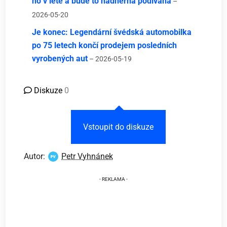
ho v létě a bude to nádherná podívaná
–
2026-05-20
Je konec: Legendární švédská automobilka
po 75 letech končí prodejem posledních
vyrobených aut
– 2026-05-19
Diskuze
0
Vstoupit do diskuze
Autor:
Petr Vyhnánek