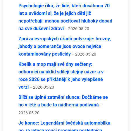
Psychologie říká, že lidé, kteří dosáhnou 70
let a uvědomí si, že je jejich děti již
nepotřebují, mohou pociťovat hluboký dopad
na své duševní zdraví
– 2026-05-20
Zpráva evropských úřadů potvrzuje: hrozny,
jahody a pomeranče jsou ovoce nejvíce
kontaminovány pesticidy
– 2026-05-20
Kbelík a mop mají své dny sečteny:
odborníci na úklid sdílejí stejný názor a v
roce 2026 se přiklánějí k jeho vylepšené
verzi
– 2026-05-20
Blíží se úplné zatmění slunce: Dočkáme se
ho v létě a bude to nádherná podívaná
–
2026-05-20
Je konec: Legendární švédská automobilka
po 75 letech končí prodejem posledních