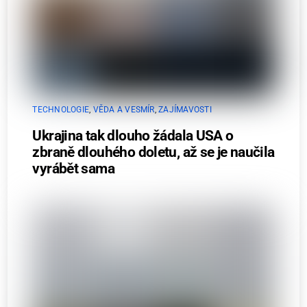
TECHNOLOGIE
,
VĚDA A VESMÍR
,
ZAJÍMAVOSTI
Ukrajina tak dlouho žádala USA o
zbraně dlouhého doletu, až se je naučila
vyrábět sama