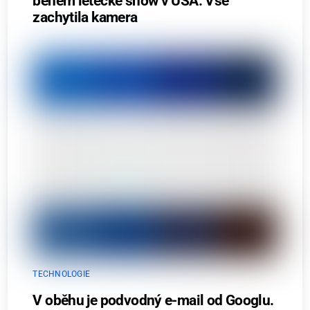
během letecké show v USA. Vše
zachytila kamera
TECHNOLOGIE
V oběhu je podvodný e-mail od Googlu.