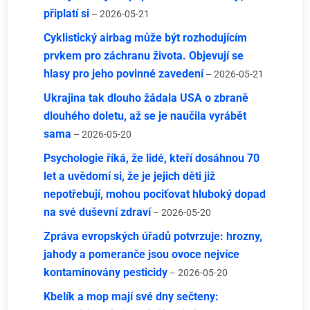
připlatí si
– 2026-05-21
Cyklistický airbag může být rozhodujícím
prvkem pro záchranu života. Objevují se
hlasy pro jeho povinné zavedení
– 2026-05-21
Ukrajina tak dlouho žádala USA o zbraně
dlouhého doletu, až se je naučila vyrábět
sama
– 2026-05-20
Psychologie říká, že lidé, kteří dosáhnou 70
let a uvědomí si, že je jejich děti již
nepotřebují, mohou pociťovat hluboký dopad
na své duševní zdraví
– 2026-05-20
Zpráva evropských úřadů potvrzuje: hrozny,
jahody a pomeranče jsou ovoce nejvíce
kontaminovány pesticidy
– 2026-05-20
Kbelík a mop mají své dny sečteny: