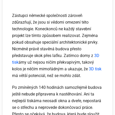
Zástupci německé společnosti zároveň
zdůrazňují, že jsou si vědomi omezení této
technologie. Koneckonců ne každý stavební
projekt lze tímto způsobem realizovat. Zejména
pokud obsahuje speciální architektonické prvky.
Nicméně právě stavěná budova přesto
představuje skok přes laťku. Zatímco domy z
3D
tisk
árny už nejsou ničím překvapivým, takový
kolos je něčím mimořádným a ukazuje, že
3D tisk
má větší potenciál, než se mohlo zdát.
Po zmíněných 140 hodinách samozřejmě budova
ještě nebude připravena k nastěhování. Ani ta
nejlepší tiskárna neosadí okna a dveře, nepostará
se o střechu a neprovede dokončovací práce.
Přesto se očekává, že budova, která bude sloužit