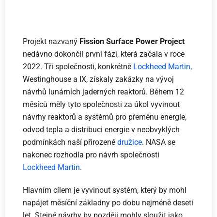
Projekt nazvaný
Fission Surface Power Project
nedávno dokončil první fázi, která začala v roce
2022. Tři společnosti, konkrétně
Lockheed Martin
,
Westinghouse a IX, získaly zakázky na vývoj
návrhů lunárních jaderných reaktorů. Během 12
měsíců měly tyto společnosti za úkol vyvinout
návrhy reaktorů a systémů pro přeměnu energie,
odvod tepla a distribuci energie v neobvyklých
podmínkách naší přirozené
družice
. NASA se
nakonec rozhodla pro návrh společnosti
Lockheed Martin
.
Hlavním cílem je vyvinout systém, který by mohl
napájet měsíční základny po dobu nejméně deseti
let. Stejné návrhy by později mohly sloužit jako