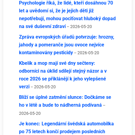
Psychologie říká, že lidé, kteří dosáhnou 70
let a uvědomí si, že je jejich děti již
nepotřebují, mohou pociťovat hluboký dopad
na své duševní zdraví
– 2026-05-20
Zpráva evropských úřadů potvrzuje: hrozny,
jahody a pomeranče jsou ovoce nejvíce
kontaminovány pesticidy
– 2026-05-20
Kbelík a mop mají své dny sečteny:
odborníci na úklid sdílejí stejný názor a v
roce 2026 se přiklánějí k jeho vylepšené
verzi
– 2026-05-20
Blíží se úplné zatmění slunce: Dočkáme se
ho v létě a bude to nádherná podívaná
–
2026-05-20
Je konec: Legendární švédská automobilka
po 75 letech končí prodejem posledních