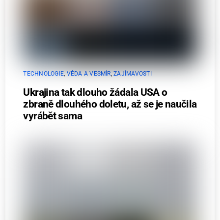
TECHNOLOGIE
,
VĚDA A VESMÍR
,
ZAJÍMAVOSTI
Ukrajina tak dlouho žádala USA o
zbraně dlouhého doletu, až se je naučila
vyrábět sama