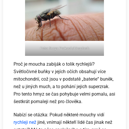
Foto: Surya Prakash/Unsplash
Proč je moucha zabiják o tolik rychlejší?
Světločivné buňky v jejích očích obsahují více
mitochondrií, což jsou v podstatě „baterie“ buněk,
než u jiných much, a to pohání jejich superzrak.
Pro tento hmyz se čas pohybuje velmi pomalu, asi
šestkrát pomaleji než pro člověka.
Nabízí se otázka: Pokud některé mouchy vidí
rychleji než
jiné, vnímají někteří lidé čas jinak než