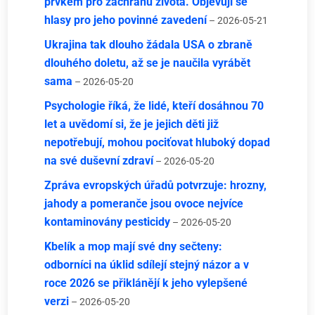
prvkem pro záchranu života. Objevují se
hlasy pro jeho povinné zavedení
– 2026-05-21
Ukrajina tak dlouho žádala USA o zbraně
dlouhého doletu, až se je naučila vyrábět
sama
– 2026-05-20
Psychologie říká, že lidé, kteří dosáhnou 70
let a uvědomí si, že je jejich děti již
nepotřebují, mohou pociťovat hluboký dopad
na své duševní zdraví
– 2026-05-20
Zpráva evropských úřadů potvrzuje: hrozny,
jahody a pomeranče jsou ovoce nejvíce
kontaminovány pesticidy
– 2026-05-20
Kbelík a mop mají své dny sečteny:
odborníci na úklid sdílejí stejný názor a v
roce 2026 se přiklánějí k jeho vylepšené
verzi
– 2026-05-20