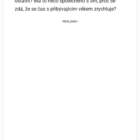
ostatní? Má to něco společného s tím, proč se
zdá, že se čas s přibývajícím věkem zrychluje?