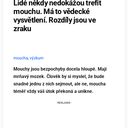
Lidé někdy nedokážou trefit
mouchu. Má to vědecké
vysvětlení. Rozdíly jsou ve
zraku
moucha
,
výzkum
Mouchy jsou bezpochyby docela hloupé. Mají
mrňavý mozek. Člověk by si myslel, že bude
snadné jednu z nich sejmout, ale ne, moucha
téměř vždy váš útok překoná a unikne.