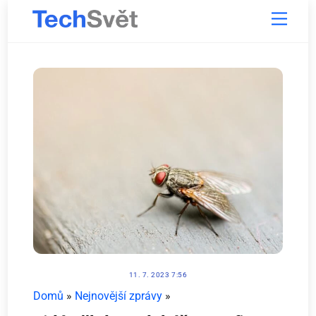
Skip
Menu
to
content
11. 7. 2023 7:56
Domů
»
Nejnovější zprávy
»