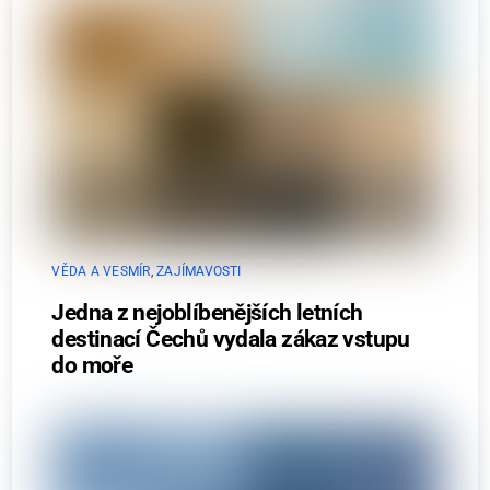
VĚDA A VESMÍR
,
ZAJÍMAVOSTI
Jedna z nejoblíbenějších letních
destinací Čechů vydala zákaz vstupu
do moře