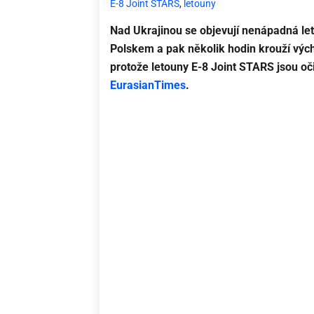
E-8 Joint STARS
,
letouny
Nad Ukrajinou se objevují nenápadná leta
Polskem a pak několik hodin krouží vých
protože letouny E-8 Joint STARS jsou 
EurasianTimes
.