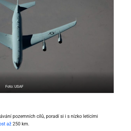
Foto: USAF
vání pozemních cílů, poradí si i s nízko letícími
ost až
250 km.