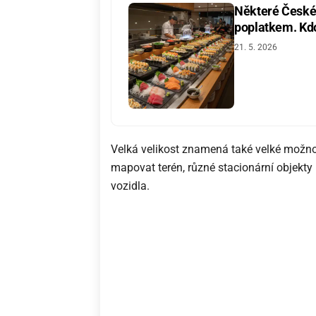
Některé České 
poplatkem. Kdo 
21. 5. 2026
Velká velikost znamená také velké možnos
mapovat terén, různé stacionární objekty 
vozidla.