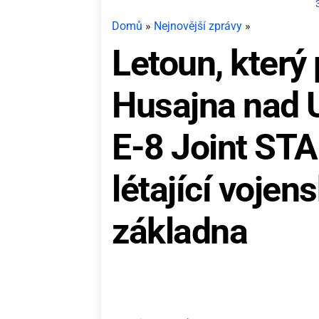
Domů
»
Nejnovější zprávy
»
Letoun, který
Husajna nad U
E-8 Joint STA
létající voje
základna