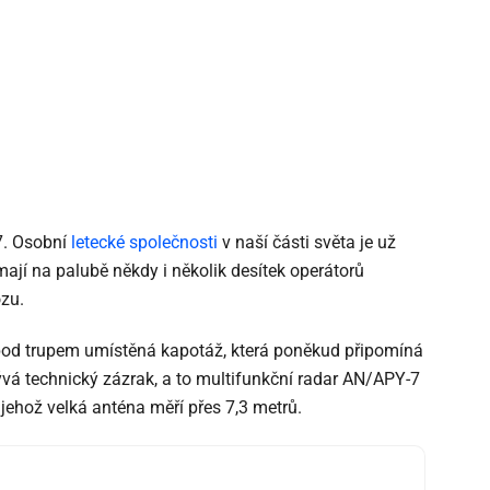
7. Osobní
letecké společnosti
v naší části světa je už
 mají na palubě někdy i několik desítek operátorů
zu.
 pod trupem umístěná kapotáž, která poněkud připomíná
ývá technický zázrak, a to multifunkční radar AN/APY-7
, jehož velká anténa měří přes 7,3 metrů.