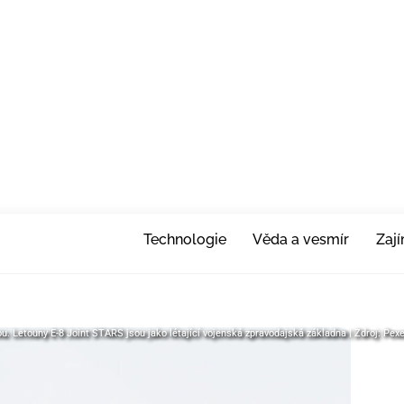
Technologie
Věda a vesmír
Zaj
u. Letouny E-8 Joint STARS jsou jako létající vojenská zpravodajská základna | Zdroj: Pex
u. Letouny E-8 Joint STARS jsou jako létající vojenská zpravodajská základna | Zdroj: Pex