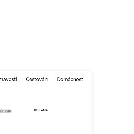
ímavosti
Cestování
Domácnost
els.com
els.com