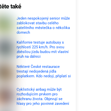
těte také
Jeden nespokojený senior může
zablokovat stavbu celého
satelitního městečka o několika
domech
Kalifornie testuje autobusy s
rychlostí 225 km/h. Pro svou
zběsilou jízdu budou mít vlastní
pruh na dálnici
Některé České restaurace
trestají nedojedená jídla
poplatkem. Kdo nedojí, připlatí si
Cyklistický airbag může být
rozhodujícím prvkem pro
záchranu života. Objevují se
hlasy pro jeho povinné zavedení