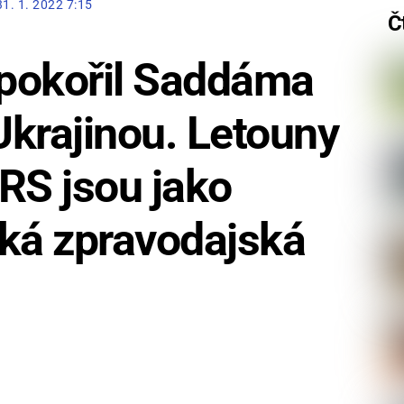
31. 1. 2022 7:15
Č
 pokořil Saddáma
krajinou. Letouny
RS jsou jako
nská zpravodajská