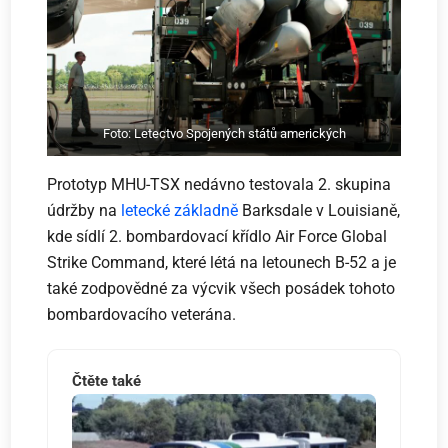
Foto: Letectvo Spojených států amerických
Prototyp MHU-TSX nedávno testovala 2. skupina
údržby na
letecké základně
Barksdale v Louisianě,
kde sídlí 2. bombardovací křídlo Air Force Global
Strike Command, které létá na letounech B-52 a je
také zodpovědné za výcvik všech posádek tohoto
bombardovacího veterána.
Čtěte také