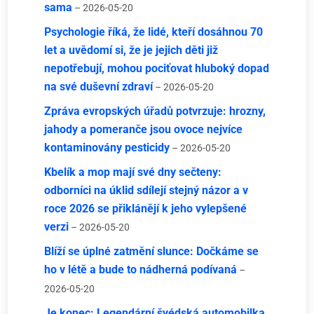
sama
– 2026-05-20
Psychologie říká, že lidé, kteří dosáhnou 70
let a uvědomí si, že je jejich děti již
nepotřebují, mohou pociťovat hluboký dopad
na své duševní zdraví
– 2026-05-20
Zpráva evropských úřadů potvrzuje: hrozny,
jahody a pomeranče jsou ovoce nejvíce
kontaminovány pesticidy
– 2026-05-20
Kbelík a mop mají své dny sečteny:
odborníci na úklid sdílejí stejný názor a v
roce 2026 se přiklánějí k jeho vylepšené
verzi
– 2026-05-20
Blíží se úplné zatmění slunce: Dočkáme se
ho v létě a bude to nádherná podívaná
–
2026-05-20
Je konec: Legendární švédská automobilka