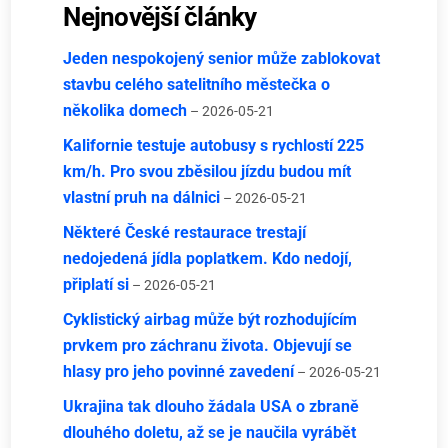
Nejnovější články
Jeden nespokojený senior může zablokovat
stavbu celého satelitního městečka o
několika domech
– 2026-05-21
Kalifornie testuje autobusy s rychlostí 225
km/h. Pro svou zběsilou jízdu budou mít
vlastní pruh na dálnici
– 2026-05-21
Některé České restaurace trestají
nedojedená jídla poplatkem. Kdo nedojí,
připlatí si
– 2026-05-21
Cyklistický airbag může být rozhodujícím
prvkem pro záchranu života. Objevují se
hlasy pro jeho povinné zavedení
– 2026-05-21
Ukrajina tak dlouho žádala USA o zbraně
dlouhého doletu, až se je naučila vyrábět