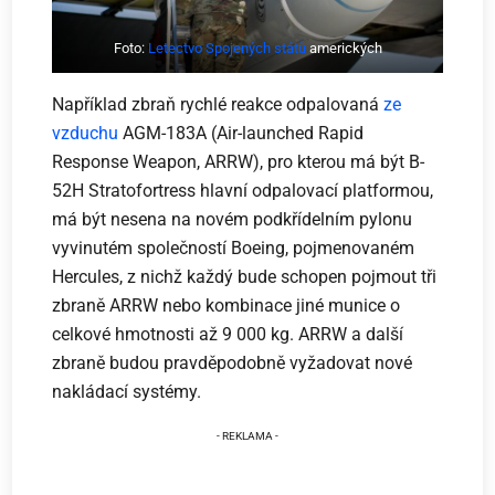
Foto:
Letectvo Spojených států
amerických
Například zbraň rychlé reakce odpalovaná
ze
vzduchu
AGM-183A (Air-launched Rapid
Response Weapon, ARRW), pro kterou má být B-
52H Stratofortress hlavní odpalovací platformou,
má být nesena na novém podkřídelním pylonu
vyvinutém společností Boeing, pojmenovaném
Hercules, z nichž každý bude schopen pojmout tři
zbraně ARRW nebo kombinace jiné munice o
celkové hmotnosti až 9 000 kg. ARRW a další
zbraně budou pravděpodobně vyžadovat nové
nakládací systémy.