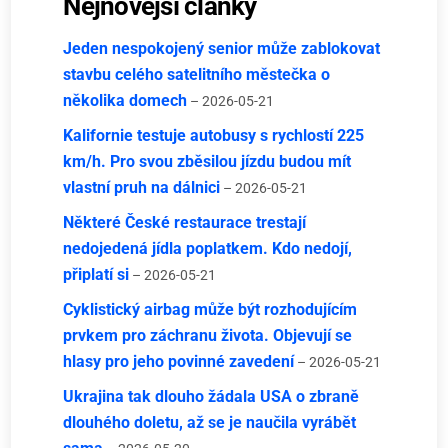
Nejnovější články
Jeden nespokojený senior může zablokovat
stavbu celého satelitního městečka o
několika domech
– 2026-05-21
Kalifornie testuje autobusy s rychlostí 225
km/h. Pro svou zběsilou jízdu budou mít
vlastní pruh na dálnici
– 2026-05-21
Některé České restaurace trestají
nedojedená jídla poplatkem. Kdo nedojí,
připlatí si
– 2026-05-21
Cyklistický airbag může být rozhodujícím
prvkem pro záchranu života. Objevují se
hlasy pro jeho povinné zavedení
– 2026-05-21
Ukrajina tak dlouho žádala USA o zbraně
dlouhého doletu, až se je naučila vyrábět