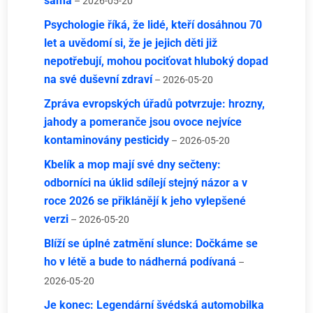
sama
– 2026-05-20
Psychologie říká, že lidé, kteří dosáhnou 70
let a uvědomí si, že je jejich děti již
nepotřebují, mohou pociťovat hluboký dopad
na své duševní zdraví
– 2026-05-20
Zpráva evropských úřadů potvrzuje: hrozny,
jahody a pomeranče jsou ovoce nejvíce
kontaminovány pesticidy
– 2026-05-20
Kbelík a mop mají své dny sečteny:
odborníci na úklid sdílejí stejný názor a v
roce 2026 se přiklánějí k jeho vylepšené
verzi
– 2026-05-20
Blíží se úplné zatmění slunce: Dočkáme se
ho v létě a bude to nádherná podívaná
–
2026-05-20
Je konec: Legendární švédská automobilka