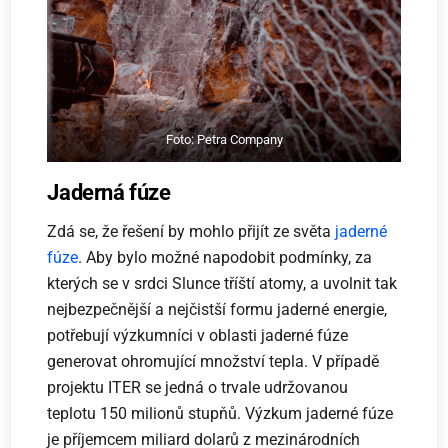
Foto: Petra Company
Jaderná fúze
Zdá se, že řešení by mohlo přijít ze světa
jaderné
fúze
. Aby bylo možné napodobit podmínky, za
kterých se v srdci Slunce tříští atomy, a uvolnit tak
nejbezpečnější a nejčistší formu jaderné energie,
potřebují výzkumníci v oblasti jaderné fúze
generovat ohromující množství tepla. V případě
projektu ITER se jedná o trvale udržovanou
teplotu 150 milionů stupňů. Výzkum jaderné fúze
je příjemcem miliard dolarů z mezinárodních