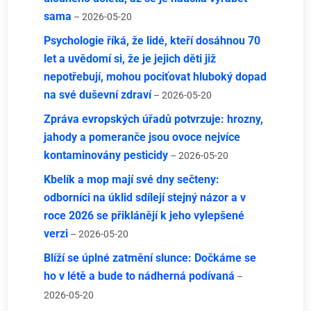
sama
– 2026-05-20
Psychologie říká, že lidé, kteří dosáhnou 70
let a uvědomí si, že je jejich děti již
nepotřebují, mohou pociťovat hluboký dopad
na své duševní zdraví
– 2026-05-20
Zpráva evropských úřadů potvrzuje: hrozny,
jahody a pomeranče jsou ovoce nejvíce
kontaminovány pesticidy
– 2026-05-20
Kbelík a mop mají své dny sečteny:
odborníci na úklid sdílejí stejný názor a v
roce 2026 se přiklánějí k jeho vylepšené
verzi
– 2026-05-20
Blíží se úplné zatmění slunce: Dočkáme se
ho v létě a bude to nádherná podívaná
–
2026-05-20