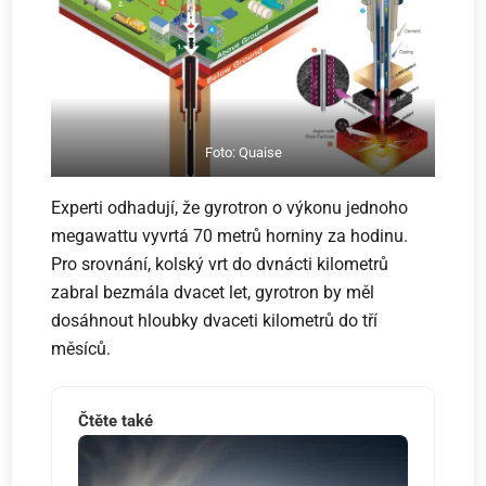
Foto: Quaise
Experti odhadují, že gyrotron o výkonu jednoho
megawattu vyvrtá 70 metrů horniny za hodinu.
Pro srovnání, kolský vrt do dvnácti kilometrů
zabral bezmála dvacet let, gyrotron by měl
dosáhnout hloubky dvaceti kilometrů do tří
měsíců.
Čtěte také