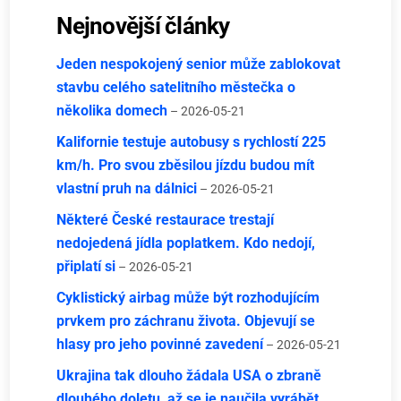
Nejnovější články
Jeden nespokojený senior může zablokovat
stavbu celého satelitního městečka o
několika domech
– 2026-05-21
Kalifornie testuje autobusy s rychlostí 225
km/h. Pro svou zběsilou jízdu budou mít
vlastní pruh na dálnici
– 2026-05-21
Některé České restaurace trestají
nedojedená jídla poplatkem. Kdo nedojí,
připlatí si
– 2026-05-21
Cyklistický airbag může být rozhodujícím
prvkem pro záchranu života. Objevují se
hlasy pro jeho povinné zavedení
– 2026-05-21
Ukrajina tak dlouho žádala USA o zbraně
dlouhého doletu, až se je naučila vyrábět