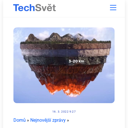
Skip
Menu
to
content
16. 3. 2022 9:27
Domů
»
Nejnovější zprávy
»