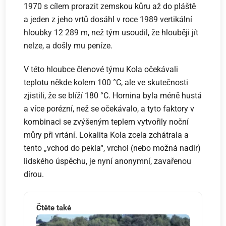
1970 s cílem prorazit zemskou kůru až do pláště
a jeden z jeho vrtů dosáhl v roce 1989 vertikální
hloubky 12 289 m, než tým usoudil, že hlouběji jít
nelze, a došly mu peníze.
V této hloubce členové týmu Kola očekávali
teplotu někde kolem 100 °C, ale ve skutečnosti
zjistili, že se blíží 180 °C. Hornina byla méně hustá
a více porézní, než se očekávalo, a tyto faktory v
kombinaci se zvýšeným teplem vytvořily noční
můry při vrtání. Lokalita Kola zcela zchátrala a
tento „vchod do pekla“, vrchol (nebo možná nadir)
lidského úspěchu, je nyní anonymní, zavařenou
dírou.
Čtěte také