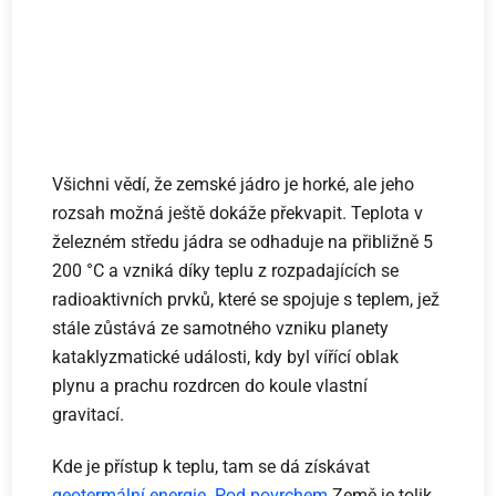
Všichni vědí, že zemské jádro je horké, ale jeho
rozsah možná ještě dokáže překvapit. Teplota v
železném středu jádra se odhaduje na přibližně 5
200 °C a vzniká díky teplu z rozpadajících se
radioaktivních prvků, které se spojuje s teplem, jež
stále zůstává ze samotného vzniku planety
kataklyzmatické události, kdy byl vířící oblak
plynu a prachu rozdrcen do koule vlastní
gravitací.
Kde je přístup k teplu, tam se dá získávat
geotermální energie
.
Pod povrchem
Země je tolik