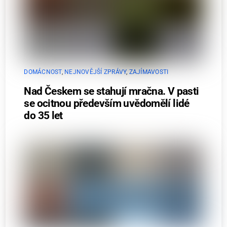
DOMÁCNOST
,
NEJNOVĚJŠÍ ZPRÁVY
,
ZAJÍMAVOSTI
Nad Českem se stahují mračna. V pasti
se ocitnou především uvědomělí lidé
do 35 let