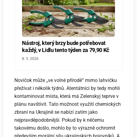
Nástroj, který brzy bude potřebovat
každý, v Lidlu tento týden za 79,90 Kč
8. 5. 2026
Novičok může „ve volné přírodě“ mimo lahvičku
přežívat i několik týdnů. Atentátníci by tedy mohli
kontaminovat místa, která má Zelenskyj teprve v
plánu navštívit. Tato možnost využití chemických
zbraní na Ukrajině se nabízí zatím jako
nejpravděpodobnější. Pokud by k něčemu
takovému došlo, mohlo by to výrazně ochromit
především morální sílu ukrajinských bojovníků. A