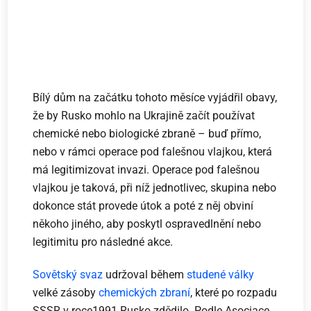
Bílý dům na začátku tohoto měsíce vyjádřil obavy,
že by Rusko mohlo na Ukrajině začít používat
chemické nebo biologické zbraně – buď přímo,
nebo v rámci operace pod falešnou vlajkou, která
má legitimizovat invazi. Operace pod falešnou
vlajkou je taková, při níž jednotlivec, skupina nebo
dokonce stát provede útok a poté z něj obviní
někoho jiného, aby poskytl ospravedlnění nebo
legitimitu pro následné akce.
Sovětský svaz
udržoval během
studené války
velké zásoby
chemických zbraní
, které po rozpadu
SSSR v roce1991 Rusko zdědilo. Podle Asociace