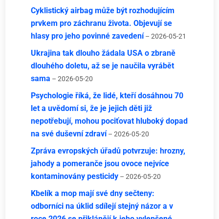
Cyklistický airbag může být rozhodujícím
prvkem pro záchranu života. Objevují se
hlasy pro jeho povinné zavedení
– 2026-05-21
Ukrajina tak dlouho žádala USA o zbraně
dlouhého doletu, až se je naučila vyrábět
sama
– 2026-05-20
Psychologie říká, že lidé, kteří dosáhnou 70
let a uvědomí si, že je jejich děti již
nepotřebují, mohou pociťovat hluboký dopad
na své duševní zdraví
– 2026-05-20
Zpráva evropských úřadů potvrzuje: hrozny,
jahody a pomeranče jsou ovoce nejvíce
kontaminovány pesticidy
– 2026-05-20
Kbelík a mop mají své dny sečteny:
odborníci na úklid sdílejí stejný názor a v
roce 2026 se přiklánějí k jeho vylepšené