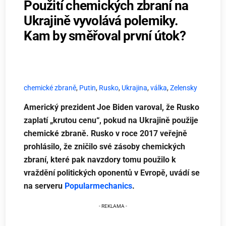
Použití chemických zbraní na
Ukrajině vyvolává polemiky.
Kam by směřoval první útok?
chemické zbraně
,
Putin
,
Rusko
,
Ukrajina
,
válka
,
Zelensky
Americký prezident Joe Biden varoval, že Rusko
zaplatí „krutou cenu“, pokud na Ukrajině použije
chemické zbraně. Rusko v roce 2017 veřejně
prohlásilo, že zničilo své zásoby chemických
zbraní, které pak navzdory tomu použilo k
vraždění politických oponentů v Evropě, uvádí se
na serveru
Popularmechanics
.