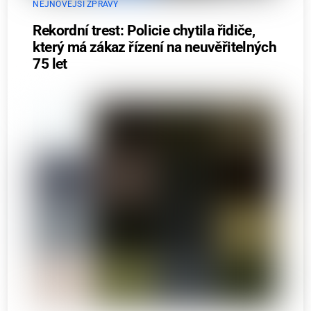
NEJNOVĚJŠÍ ZPRÁVY
Rekordní trest: Policie chytila řidiče,
který má zákaz řízení na neuvěřitelných
75 let