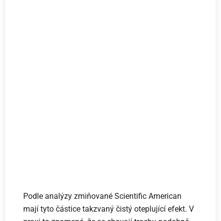
Podle analýzy zmiňované Scientific American
mají tyto částice takzvaný čistý oteplující efekt. V