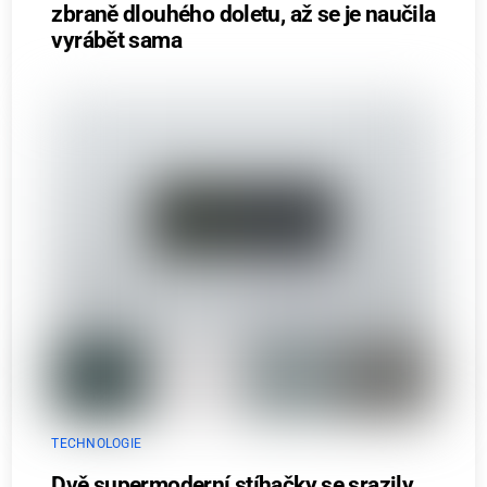
zbraně dlouhého doletu, až se je naučila
vyrábět sama
TECHNOLOGIE
Dvě supermoderní stíhačky se srazily