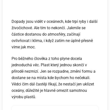
Dopady jsou vidět v oceánech, kde trpí ryby i další
živočichové. Ale tím to nekončí. Jakmile se
částice dostanou do atmosféry, začínají
ovlivňovat i klima, i když zatím ne úplně přesně
víme jak moc.
Pro běžného člověka z toho plyne docela
jednoduchá věc. Plast který jednou skončí v
přírodě nezmizí. Jen se rozpadne, změní formu a
dostane se na místa kde bychom ho nečekali.
Vědci čím dál častěji říkají, že nestačí jen uklízet
oceány, důležité je hlavně omezit samotnou
výrobu plastů.