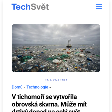
Skip
Menu
to
content
18. 5. 2026 18:55
Domů
»
Technologie
»
V tichomoří se vytvořila
obrovská skvrna. Může mít
drtivý dopad na celý svět