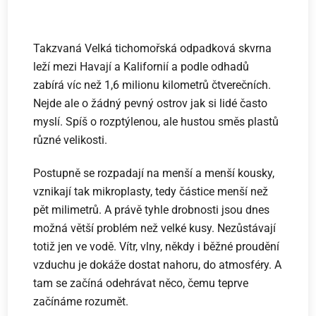
Takzvaná Velká tichomořská odpadková skvrna
leží mezi Havají a Kalifornií a podle odhadů
zabírá víc než 1,6 milionu kilometrů čtverečních.
Nejde ale o žádný pevný ostrov jak si lidé často
myslí. Spíš o rozptýlenou, ale hustou směs plastů
různé velikosti.
Postupně se rozpadají na menší a menší kousky,
vznikají tak mikroplasty, tedy částice menší než
pět milimetrů. A právě tyhle drobnosti jsou dnes
možná větší problém než velké kusy. Nezůstávají
totiž jen ve vodě. Vítr, vlny, někdy i běžné proudění
vzduchu je dokáže dostat nahoru, do atmosféry. A
tam se začíná odehrávat něco, čemu teprve
začínáme rozumět.