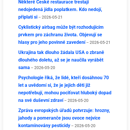
Některé České restaurace trestají
nedojedená jídla poplatkem. Kdo nedojí,
připlatí si
– 2026-05-21
Cyklistický airbag může být rozhodujícím
prvkem pro záchranu života. Objevují se
hlasy pro jeho povinné zavedení
– 2026-05-21
Ukrajina tak dlouho žádala USA o zbraně
dlouhého doletu, až se je naučila vyrábět
sama
– 2026-05-20
Psychologie říká, že lidé, kteří dosáhnou 70
let a uvědomí si, že je jejich děti již
nepotřebují, mohou pociťovat hluboký dopad
na své duševní zdraví
– 2026-05-20
Zpráva evropských úřadů potvrzuje: hrozny,
jahody a pomeranče jsou ovoce nejvíce
kontaminovány pesticidy
– 2026-05-20