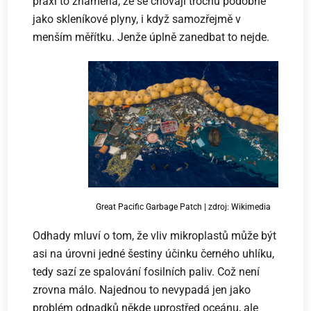
praxi to znamená, že se chovají trochu podobně
jako skleníkové plyny, i když samozřejmě v
menším měřítku. Jenže úplně zanedbat to nejde.
Great Pacific Garbage Patch | zdroj: Wikimedia
Odhady mluví o tom, že vliv mikroplastů může být
asi na úrovni jedné šestiny účinku černého uhlíku,
tedy sazí ze spalování fosilních paliv. Což není
zrovna málo. Najednou to nevypadá jen jako
problém odpadků někde uprostřed oceánu, ale