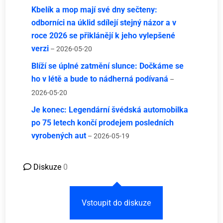
Kbelík a mop mají své dny sečteny:
odborníci na úklid sdílejí stejný názor a v
roce 2026 se přiklánějí k jeho vylepšené
verzi
– 2026-05-20
Blíží se úplné zatmění slunce: Dočkáme se
ho v létě a bude to nádherná podívaná
–
2026-05-20
Je konec: Legendární švédská automobilka
po 75 letech končí prodejem posledních
vyrobených aut
– 2026-05-19
Diskuze
0
Vstoupit do diskuze